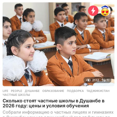
ч
а
с
о
в
н
а
з
а
д
2112
1
LIFE
,
PEOPLE
ДУШАНБЕ
,
ОБРАЗОВАНИЕ
,
ПОДБОРКА
,
ТАДЖИКИСТАН
,
ЧАСТНЫЕ ШКОЛЫ
Сколько стоят частные школы в Душанбе в
2026 году: цены и условия обучения
Собрали информацию о частных лицеях и гимназиях