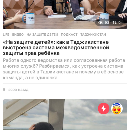
93
0
LIFE
ВИДЕО
,
НА ЗАЩИТЕ ДЕТЕЙ
,
ПОДКАСТ
,
ТАДЖИКИСТАН
«На защите детей»: как в Таджикистане
выстроена система межведомственной
защиты прав ребёнка
Работа одного ведомства или согласованная работа
многих служб? Разбираемся, как устроена система
защиты детей в Таджикистане и почему в её основе
команда, а не одиночка.
9 часов назад
9
ч
а
с
о
в
н
а