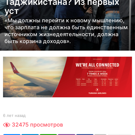
Таджикистана? Из первых
а
уст
з
а
«Мы должны перейти к новому мышлению,
д
что зарплата не должна быть единственным
6
источником жизнедеятельности, должна
быть корзина доходов».
л
е
т
н
а
з
а
д
b
6 лет назад
6
y
л
32475
просмотров
Y
е
O
т