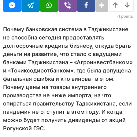
U
н
R
а
з
-1
points
а
д
Почему банковская система в Таджикистане
не способна сегодня предоставлять
долгосрочные кредиты бизнесу, откуда брать
деньги на развитие, что стало с ведущими
банками Таджикистана – «Агроинвестбанком»
и «Точиксодиротбанком», где была допущена
фатальная ошибка и кто виноват в этом.
Почему цены на товары внутреннего
производства не ниже импорта, на что
опираться правительству Таджикистана, если
пандемия не отступит в этом году. И когда
можно будет получить дивиденды от акций
Рогунской ГЭС.