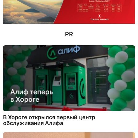
в
н
а
з
а
д
PR
В Хороге открылся первый центр
обслуживания Алифа