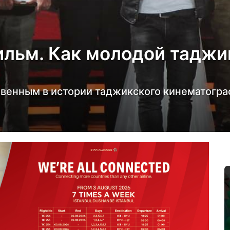
ильм. Как молодой тадж
венным в истории таджикского кинематограф