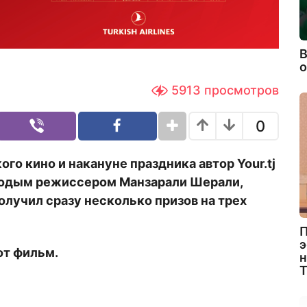
В
5913
просмотров
0
ого кино и накануне праздника автор
Your
.
tj
лодым режиссером Манзарали Шерали,
олучил сразу несколько призов на трех
П
э
от фильм.
н