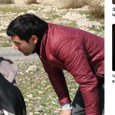
Э
ц
Ч
к