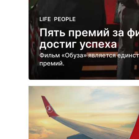
5
LIFE
,
PEOPLE
л
Пять премий за ф
е
достиг успеха
т
н
Фильм «Обуза» является единст
а
премий.
з
а
д
5
л
е
т
н
а