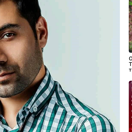
О
Т
т