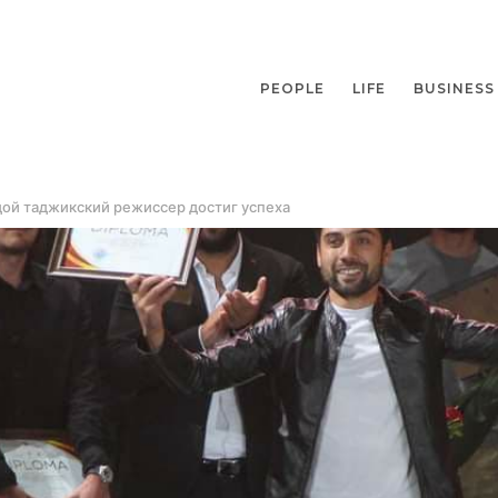
PEOPLE
LIFE
BUSINESS
дой таджикский режиссер достиг успеха