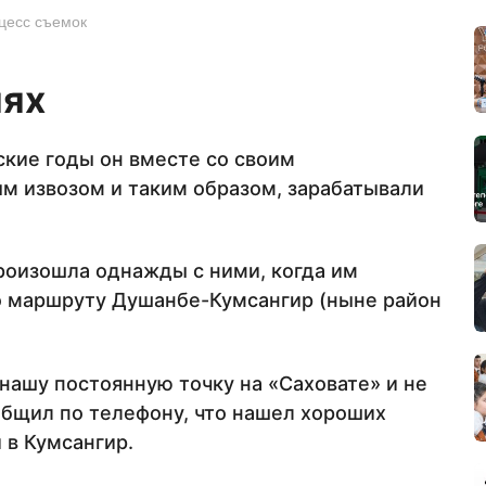
цесс съемок
иях
ские годы он вместе со своим
м извозом и таким образом, зарабатывали
роизошла однажды с ними, когда им
по маршруту Душанбе-Кумсангир (ныне район
нашу постоянную точку на «Саховате» и не
бщил по телефону, что нашел хороших
 в Кумсангир.