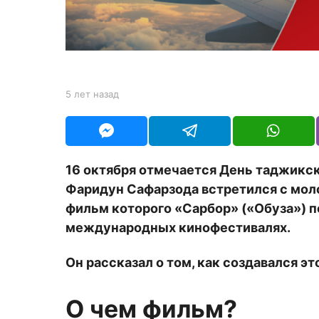
з
а
д
b
5 лет назад
5
y
л
Y
е
O
т
U
н
R
а
16 октября отмечается День таджикск
з
Фаридун Сафарзода встретился с мо
а
д
фильм которого «Сарбор» («Обуза») п
международных кинофестивалях.
Он рассказал о том, как создавался эт
О чем фильм?