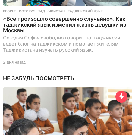
PEOPLE
ИСТОРИЯ
,
ТАДЖИКИСТАН
,
ТАДЖИКСКИЙ ЯЗЫК
«Все произошло совершенно случайно». Как
таджикский язык изменил жизнь девушки из
Москвы
Сегодня Софья свободно говорит по-таджикски,
ведет блог на таджикском и помогает жителям
Таджикистана изучать русский язык.
2 дня назад
2
д
н
НЕ ЗАБУДЬ ПОСМОТРЕТЬ
я
н
а
з
а
д