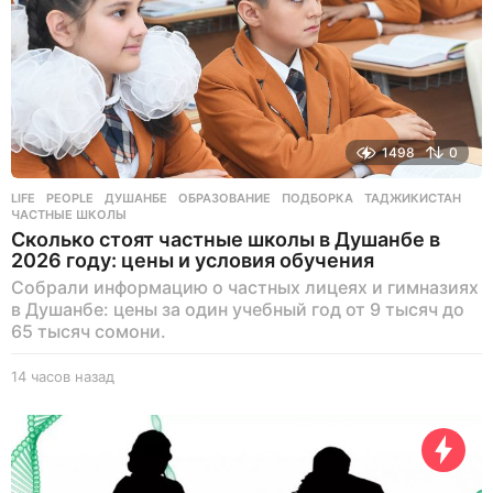
1498
0
LIFE
,
PEOPLE
ДУШАНБЕ
,
ОБРАЗОВАНИЕ
,
ПОДБОРКА
,
ТАДЖИКИСТАН
,
ЧАСТНЫЕ ШКОЛЫ
Сколько стоят частные школы в Душанбе в
2026 году: цены и условия обучения
Собрали информацию о частных лицеях и гимназиях
в Душанбе: цены за один учебный год от 9 тысяч до
65 тысяч сомони.
14 часов назад
1
4
ч
а
с
о