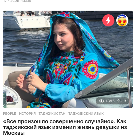
17 часов назад
1
7
ч
а
с
о
в
н
а
з
а
д
1895
3
PEOPLE
ИСТОРИЯ
,
ТАДЖИКИСТАН
,
ТАДЖИКСКИЙ ЯЗЫК
«Все произошло совершенно случайно». Как
таджикский язык изменил жизнь девушки из
Москвы