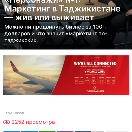
д
Маркетинг в Таджикистане
н
— жив или выживает
а
з
Можно ли продвинуть бизнес за 100
а
долларов и что значит «маркетинг по-
таджикски».
д
1
г
о
д
н
а
з
а
д
b
1 год назад
1
y
г
2252
просмотра
Y
о
O
д