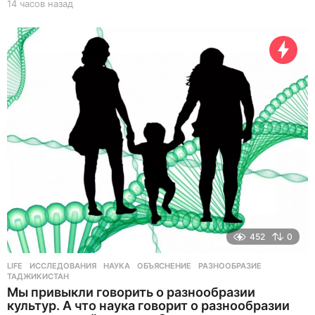
14 часов назад
1
4
ч
а
с
о
в
н
а
з
а
д
452
0
LIFE
ИССЛЕДОВАНИЯ
,
НАУКА
,
ОБЪЯСНЕНИЕ
,
РАЗНООБРАЗИЕ
,
ТАДЖИКИСТАН
Мы привыкли говорить о разнообразии
культур. А что наука говорит о разнообразии