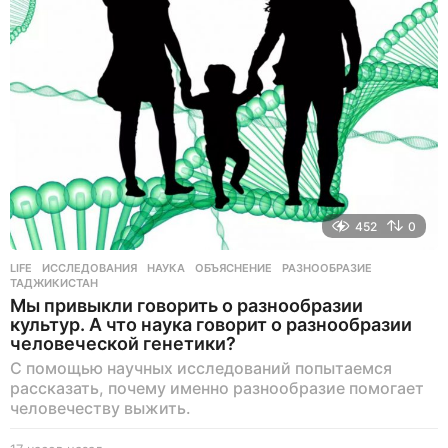
в
н
а
з
а
д
452
0
LIFE
ИССЛЕДОВАНИЯ
,
НАУКА
,
ОБЪЯСНЕНИЕ
,
РАЗНООБРАЗИЕ
,
ТАДЖИКИСТАН
Мы привыкли говорить о разнообразии
культур. А что наука говорит о разнообразии
человеческой генетики?
С помощью научных исследований попытаемся
рассказать, почему именно разнообразие помогает
человечеству выжить.