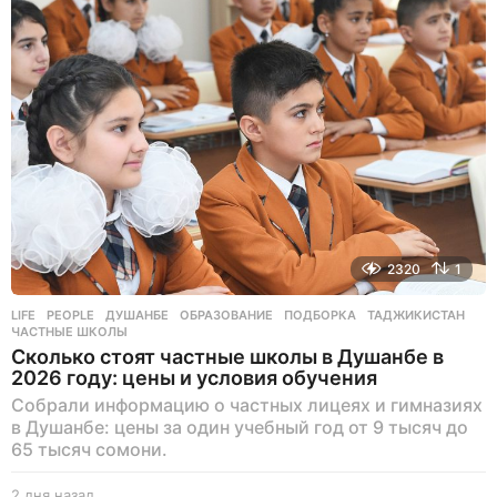
н
а
з
а
д
2320
1
LIFE
,
PEOPLE
ДУШАНБЕ
,
ОБРАЗОВАНИЕ
,
ПОДБОРКА
,
ТАДЖИКИСТАН
,
ЧАСТНЫЕ ШКОЛЫ
Сколько стоят частные школы в Душанбе в
2026 году: цены и условия обучения
Собрали информацию о частных лицеях и гимназиях
в Душанбе: цены за один учебный год от 9 тысяч до
65 тысяч сомони.
2 дня назад
2