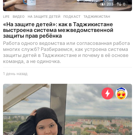
203
0
LIFE
ВИДЕО
,
НА ЗАЩИТЕ ДЕТЕЙ
,
ПОДКАСТ
,
ТАДЖИКИСТАН
«На защите детей»: как в Таджикистане
выстроена система межведомственной
защиты прав ребёнка
Работа одного ведомства или согласованная работа
многих служб? Разбираемся, как устроена система
защиты детей в Таджикистане и почему в её основе
команда, а не одиночка.
1 день назад
1
д
е
н
ь
н
а
з
а
д