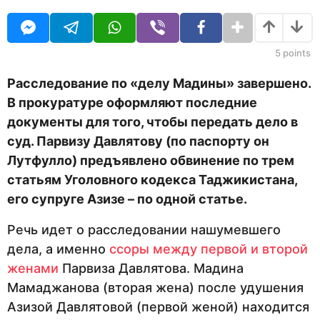
O
т
U
н
R
а
з
5
points
а
д
Расследование по «делу Мадины» завершено.
В прокуратуре оформляют последние
документы для того, чтобы передать дело в
суд. Парвизу Давлятову (по паспорту он
Лутфулло) предъявлено обвинение по трем
статьям Уголовного кодекса Таджикистана,
его супруге Азизе – по одной статье.
Речь идет о расследовании нашумевшего
дела, а именно
ссоры между первой и второй
женами
Парвиза Давлятова. Мадина
Мамаджанова (вторая жена) после удушения
Азизой Давлятовой (первой женой) находится