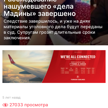
нашумевшего «дела
з
а
Мадины» завершено
д
Следствие завершилось, и уже на днях
5
материалы уголовного дела будут переданы
л
в суд. Супругам грозят длительные сроки
е
заключения.
т
н
а
з
а
д
b
5 лет назад
5
y
л
27033
просмотра
Y
е