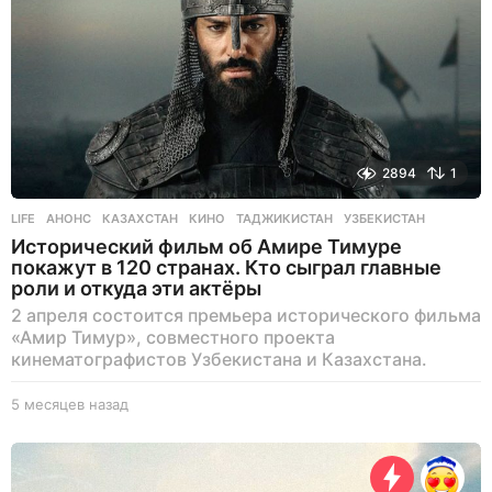
2894
1
LIFE
АНОНС
,
КАЗАХСТАН
,
КИНО
,
ТАДЖИКИСТАН
,
УЗБЕКИСТАН
Исторический фильм об Амире Тимуре
покажут в 120 странах. Кто сыграл главные
роли и откуда эти актёры
2 апреля состоится премьера исторического фильма
«Амир Тимур», совместного проекта
кинематографистов Узбекистана и Казахстана.
5 месяцев назад
5
м
е
с
я