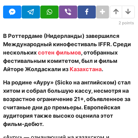
н
O
с
а
U
я
R
ц
з
е
2
points
а
в
д
н
В Роттердаме (Нидерланды) завершился
а
Международный кинофестиваль IFFR. Среди
з
а
нескольких
сотен фильмов
, отобранных
д
фестивальным комитетом, был и фильм
Айторе Жолдаскали из
Казахстана
.
На родине «Ауру» (Sicko на английском) стал
хитом и собрал большую кассу, несмотря на
возрастное ограничение 21+, объявленное за
считаные дни до премьеры. Европейская
аудитория также высоко оценила этот
фильм-дебют.
«Ауру» — означающий на казахском и