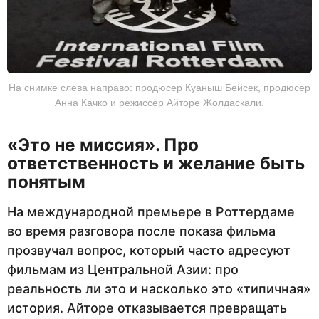
На снимке слева направо: продюсер Куаныш Бейсек, продюсер
Анна Качко и режиссёр Айторе Жолдаскали.
«Это не миссия». Про
ответственность и желание быть
понятым
На международной премьере в Роттердаме
во время разговора после показа фильма
прозвучал вопрос, который часто адресуют
фильмам из Центральной Азии: про
реальность ли это и насколько это «типичная»
история. Айторе отказывается превращать