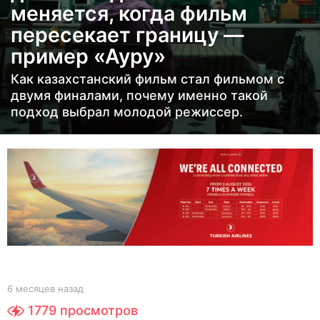
меняется, когда фильм
ц
пересекает границу —
е
в
пример «Ауру»
н
Как казахстанский фильм стал фильмом с
а
двумя финалами, почему именно такой
з
подход выбрал молодой режиссер.
а
д
6
м
е
с
я
ц
е
b
6 месяцев назад
6
в
y
м
1779
просмотров
Y
е