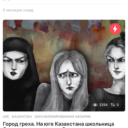
6 месяцев назад
6
м
е
с
я
ц
е
в
н
а
з
а
д
3254
0
LIFE
КАЗАХСТАН
,
СЕКСУАЛИЗИРОВАННОЕ НАСИЛИЕ
Город греха. На юге Казахстана школьница