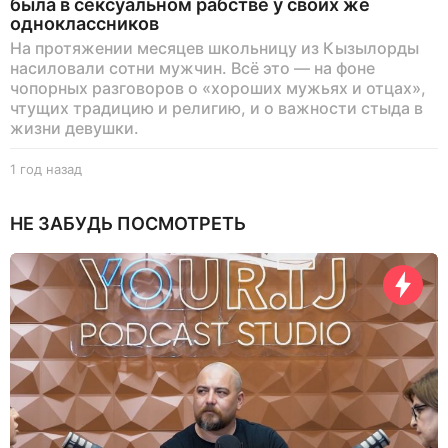
была в сексуальном рабстве у своих же
одноклассников
На протяжении месяцев школьницу из Кызылорды
насиловали сотни мужчин. Всё это — на фоне
чопорных разговоров о «хороших мужьях и отцах»,
чтущих традицию и религию, и о важности стыда в
жизни девушки.
1 год назад
1
г
о
НЕ ЗАБУДЬ ПОСМОТРЕТЬ
д
н
а
з
а
д