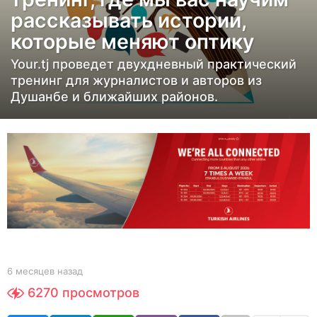
я
рассказывать истории,
ц
которые меняют оптику
е
в
Your.tj проведет двухдневный практический
н
тренинг для журналистов и авторов из
а
Душанбе и ближайших районов.
з
а
д
6
м
е
с
я
ц
b
6 месяцев назад
6
y
м
е
6270
просмотров
Y
е
в
O
с