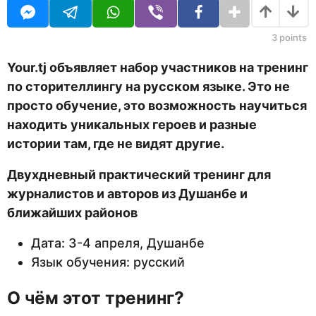
н
U
я
R
ц
а
е
3
points
з
в
н
а
Your.tj
об
ъявляет набор участников на тренинг
а
д
по сторителлингу на русском языке. Это не
з
а
просто обучение, это возможность научиться
д
находить уникальных героев и разные
истории там, где не видят другие.
Двухдневный практический тренинг для
журналистов и авторов из Душанбе и
ближайших районов
Дата: 3-4 апреля, Душанбе
Язык обучения: русский
О чём этот тренинг?