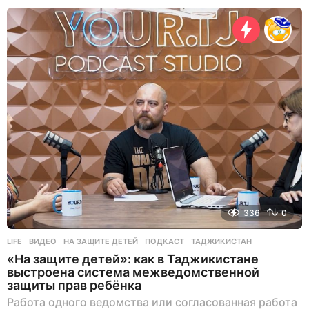
н
я
н
а
з
а
д
336
0
LIFE
ВИДЕО
,
НА ЗАЩИТЕ ДЕТЕЙ
,
ПОДКАСТ
,
ТАДЖИКИСТАН
«На защите детей»: как в Таджикистане
выстроена система межведомственной
защиты прав ребёнка
Работа одного ведомства или согласованная работа