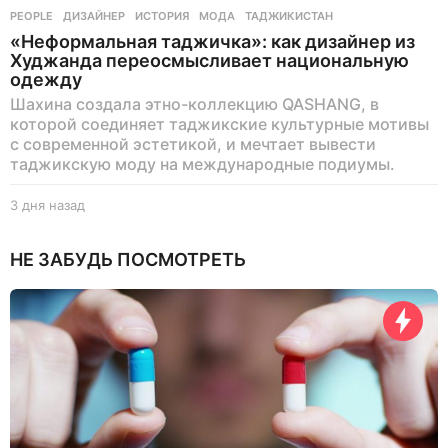
PEOPLE
ДИЗАЙНЕР
,
ИСТОРИЯ
,
МОДА
,
ТАДЖИКИСТАН
«Неформальная таджичка»: как дизайнер из
Худжанда переосмысливает национальную
одежду
Шахина создала этно-коллекцию QASHANG, в
которой соединяет таджикские культурные мотивы
с современной эстетикой, и мечтает вывести
таджикскую моду на международные подиумы.
3 дня назад
3
д
н
НЕ ЗАБУДЬ ПОСМОТРЕТЬ
я
н
а
з
а
д