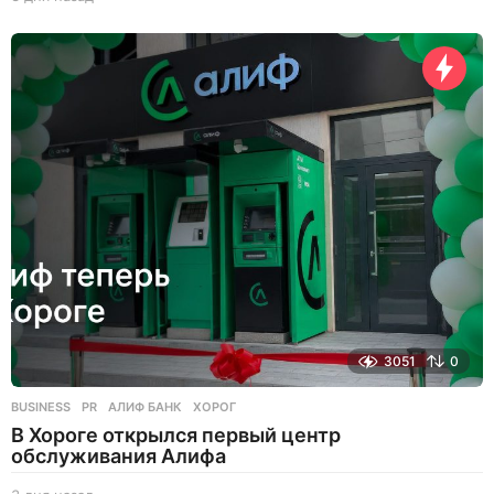
д
н
я
н
а
з
а
д
3051
0
BUSINESS
,
PR
АЛИФ БАНК
,
ХОРОГ
В Хороге открылся первый центр
обслуживания Алифа