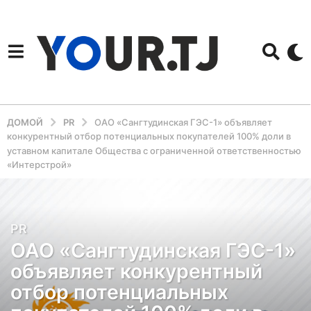
ДОМОЙ
PR
ОАО «Сангтудинская ГЭС-1» объявляет
конкурентный отбор потенциальных покупателей 100% доли в
уставном капитале Общества с ограниченной ответственностью
«Интерстрой»
6
PR
ОАО «Сангтудинская ГЭС-1»
л
е
объявляет конкурентный
т
отбор потенциальных
н