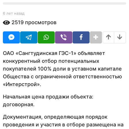
b
6 лет назад
6
y
л
2519
просмотров
Y
е
O
т
U
н
R
а
з
а
ОАО «Сангтудинская ГЭС-1» объявляет
д
конкурентный отбор потенциальных
покупателей 100% доли в уставном капитале
Общества с ограниченной ответственностью
«Интерстрой».
Начальная цена продажи объекта:
договорная.
Документация, определяющая порядок
проведения и участия в отборе размещена на