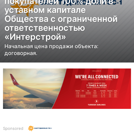
покупателей 100% доли в
а
уставном капитале
з
Общества с ограниченной
а
ответственностью
д
«Интерстрой»
6
л
Начальная цена продажи объекта:
договорная.
е
т
н
а
з
а
д
Sponsored