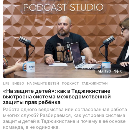
193
0
LIFE
ВИДЕО
,
НА ЗАЩИТЕ ДЕТЕЙ
,
ПОДКАСТ
,
ТАДЖИКИСТАН
«На защите детей»: как в Таджикистане
выстроена система межведомственной
защиты прав ребёнка
Работа одного ведомства или согласованная работа
многих служб? Разбираемся, как устроена система
защиты детей в Таджикистане и почему в её основе
команда, а не одиночка.