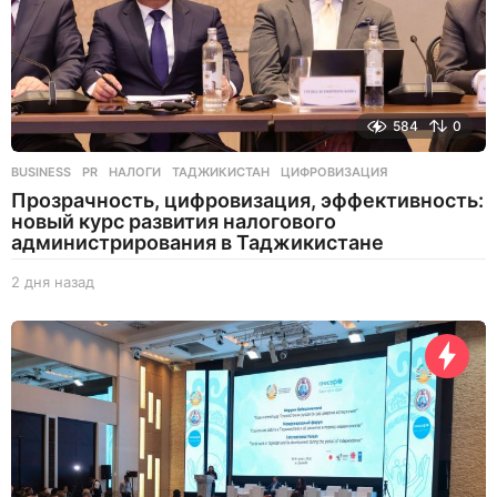
584
0
BUSINESS
,
PR
НАЛОГИ
,
ТАДЖИКИСТАН
,
ЦИФРОВИЗАЦИЯ
Прозрачность, цифровизация, эффективность:
новый курс развития налогового
администрирования в Таджикистане
2 дня назад
2
д
н
я
н
а
з
а
д