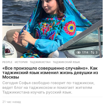
1714
3
PEOPLE
ИСТОРИЯ
,
ТАДЖИКИСТАН
,
ТАДЖИКСКИЙ ЯЗЫК
«Все произошло совершенно случайно». Как
таджикский язык изменил жизнь девушки из
Москвы
Сегодня Софья свободно говорит по-таджикски,
ведет блог на таджикском и помогает жителям
Таджикистана изучать русский язык.
21 час назад
2