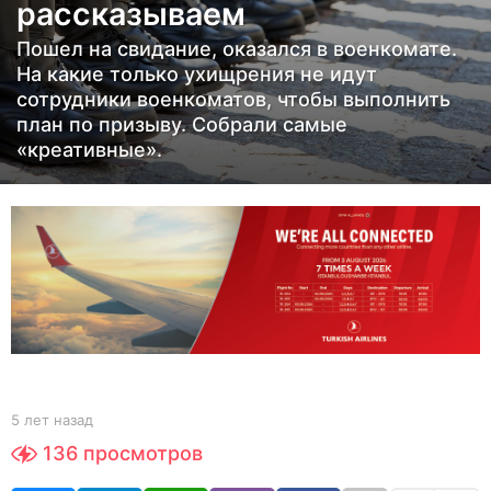
рассказываем
з
а
Пошел на свидание, оказался в военкомате.
д
На какие только ухищрения не идут
5
сотрудники военкоматов, чтобы выполнить
план по призыву. Собрали самые
л
«креативные».
е
т
н
а
з
а
д
b
5 лет назад
5
y
л
136
просмотров
Y
е
O
т