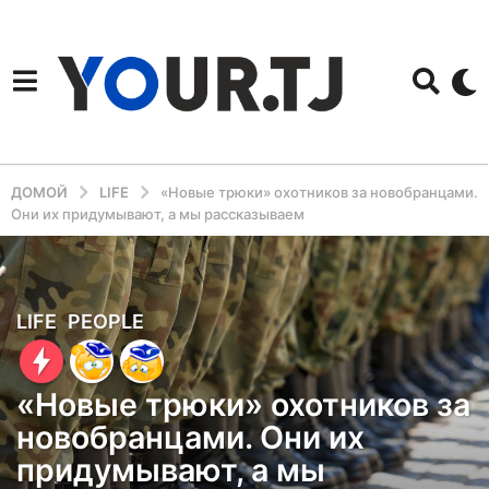
ДОМОЙ
LIFE
«Новые трюки» охотников за новобранцами.
Они их придумывают, а мы рассказываем
5
LIFE
,
PEOPLE
л
е
«Новые трюки» охотников за
т
новобранцами. Они их
н
придумывают, а мы
а