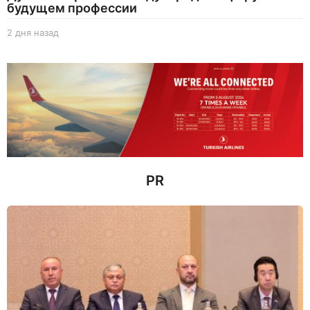
будущем профессии
2 дня назад
2
д
н
я
н
а
з
а
д
PR