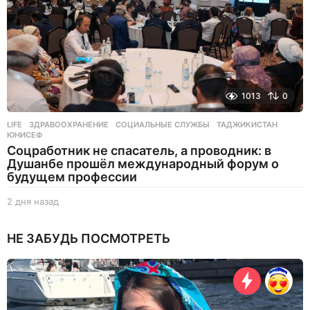
1013
0
LIFE
ЗДРАВООХРАНЕНИЕ
,
СОЦИАЛЬНЫЕ СЛУЖБЫ
,
ТАДЖИКИСТАН
,
ЮНИСЕФ
Соцработник не спасатель, а проводник: в
Душанбе прошёл международный форум о
будущем профессии
2 дня назад
2
д
н
НЕ ЗАБУДЬ ПОСМОТРЕТЬ
я
н
а
з
а
д