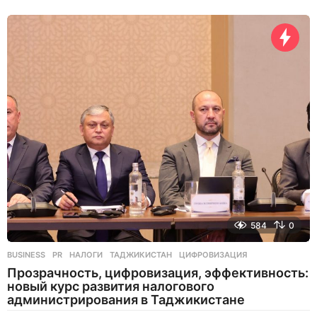
1
ч
а
с
н
а
з
а
д
584
0
BUSINESS
,
PR
НАЛОГИ
,
ТАДЖИКИСТАН
,
ЦИФРОВИЗАЦИЯ
Прозрачность, цифровизация, эффективность:
новый курс развития налогового
администрирования в Таджикистане