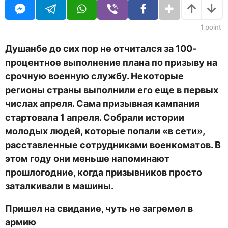
U
н
R
а
з
1
point
а
д
Душанбе до сих пор не отчитался за 100-
процентное выполнение плана по призыву на
срочную военную службу. Некоторые
регионы страны выполнили его еще в первых
числах апреля. Сама призывная кампания
стартовала 1 апреля. Собрали истории
молодых людей, которые попали «в сети»,
расставленные сотрудниками военкоматов. В
этом году они меньше напоминают
прошлогодние, когда призывников просто
заталкивали в машины.
Пришел на свидание, чуть не загремел в
армию