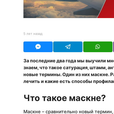
а
д
b
5 лет назад
5
y
л
Y
е
O
т
U
н
R
а
За последние два года мы выучили м
з
знаем, что такое сатурация, штамм, а
а
д
новые термины. Один из них маскне. Р
лечить и какие есть способы профила
Что такое маскне?
Маскне – сравнительно новый термин,