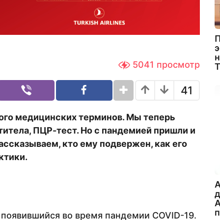
П
э
н
5041
просмотр
41
ного медицинских терминов. Мы теперь
нтитела, ПЦР-тест. Но с пандемией пришли и
ассказываем, кто ему подвержен, как его
ктики.
A
А
 появившийся во время пандемии COVID-19.