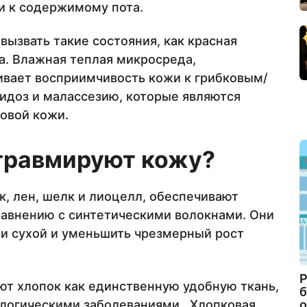
и к содержимому пота.
ызвать такие состояния, как красная
а. Влажная теплая микросреда,
ивает восприимчивость кожи к грибковым/
доз и малассезию, которые являются
овой кожи.
травмируют кожу?
к, лен, шелк и лиоцелл, обеспечивают
авнению с синтетическими волокнами. Они
и сухой и уменьшить чрезмерный рост
Р
т хлопок как единственную удобную ткань,
б
о
логическими заболеваниями. Хлопковая