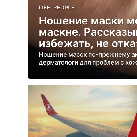
5
LIFE
,
PEOPLE
л
Ношение маски мо
е
маскне. Рассказыв
т
н
избежать, не отк
а
Ношение масок по-прежнему акт
з
дерматологи для проблем с кож
а
д
5
л
е
т
н
а
з