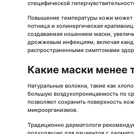
специфической гиперчувствительност
Повышение температуры кожи может в
потница и холинергическая крапивниц
создаваемая ношением маски, увелич
дрожжевым инфекциям, включая канди
распространенными симптомами здор
Какие маски менее 
Натуральные волокна, такие как хлопо
большую воздухопроницаемость по ср
позволяют сохранить поверхность кож
микроорганизмов.
Традиционно дерматологи рекомендую
подходящую для пациентов с дермато