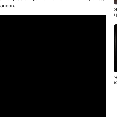
ансов.
Э
ц
Ч
к