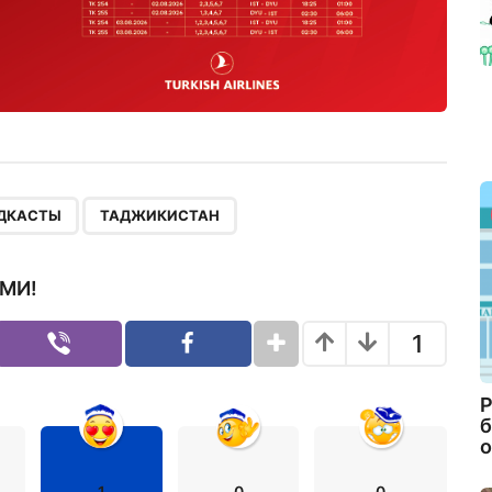
,
ДКАСТЫ
ТАДЖИКИСТАН
МИ!
1
Р
б
о
1
0
0