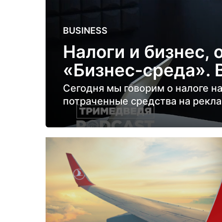
5
BUSINESS
л
Налоги и бизнес, 
е
«Бизнес-среда». 
т
н
Сегодня мы говорим о налоге на
а
потраченные средства на рекла
з
а
д
5
л
е
т
н
а