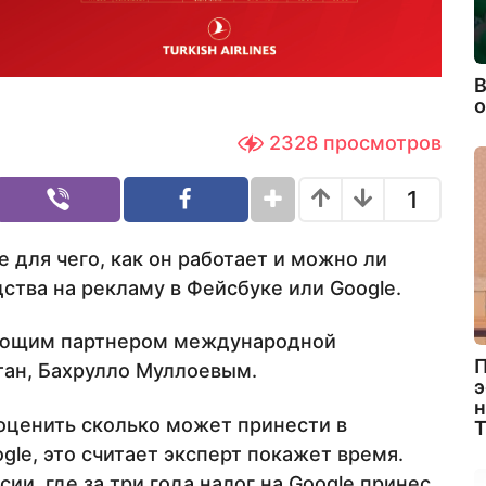
В
2328
просмотров
1
e для чего, как он работает и можно ли
ства на рекламу в Фейсбуке или Google.
яющим партнером международной
П
ан, Бахрулло Муллоевым.
э
н
оценить сколько может принести в
le, это считает эксперт покажет время.
сии, где за три года налог на Google принес