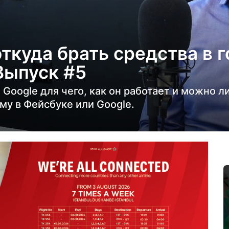
откуда брать средства в 
Выпуск #5
 Google для чего, как он работает и можно л
му в Фейсбуке или Google.