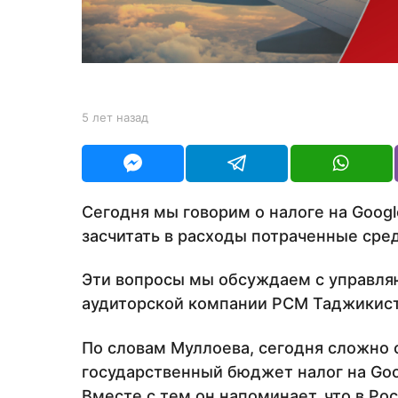
з
а
д
b
5 лет назад
5
y
л
Y
е
O
т
U
н
R
а
Сегодня мы говорим о налоге на Googl
з
засчитать в расходы потраченные сред
а
д
Эти вопросы мы обсуждаем с управл
аудиторской компании РСМ Таджикист
По словам Муллоева, сегодня сложно 
государственный бюджет налог на Goog
Вместе с тем он напоминает, что в Рос