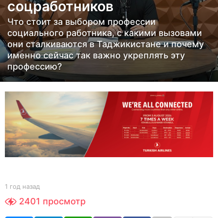
соцработников
з
а
Что стоит за выбором профессии
д
социального работника, с какими вызовами
1
они сталкиваются в Таджикистане и почему
именно сейчас так важно укреплять эту
г
профессию?
о
д
н
а
з
а
д
b
1 год назад
1
y
г
2401
просмотр
Y
о
O
д