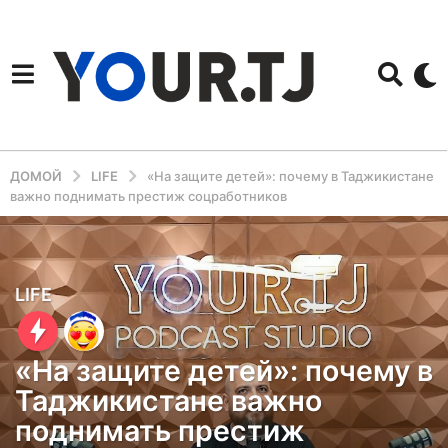
ДОМОЙ
LIFE
«На защите детей»: почему в Таджикистане
важно поднимать престиж соцработников
1
LIFE
г
о
«На защите детей»: почему в
д
Таджикистане важно
н
поднимать престиж
а