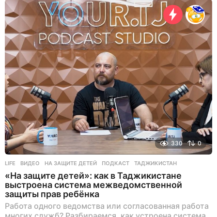
н
я
н
а
з
а
д
330
0
LIFE
ВИДЕО
,
НА ЗАЩИТЕ ДЕТЕЙ
,
ПОДКАСТ
,
ТАДЖИКИСТАН
«На защите детей»: как в Таджикистане
выстроена система межведомственной
защиты прав ребёнка
Работа одного ведомства или согласованная работа
многих служб? Разбираемся, как устроена система