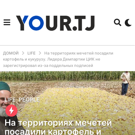
ДОМОЙ
LIFE
На территориях мечетей посадили
картофель и кукурузу. Лидера Демпартии ЦИК не
зарегистрировал из-за поддельных подписей
6
LIFE
,
PEOPLE
л
е
На территориях мечетей
т
посадили картофель и
н