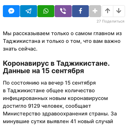
O
т
U
н
R
а
з
27
Поделиться
а
д
Мы рассказываем только о самом главном из
Таджикистана и только о том, что вам важно
знать сейчас.
Коронавирус в Таджикистане.
Данные на 1
5 сентября
По состоянию на вечер 15 сентября
в Таджикистане общее количество
инфицированных новым коронавирусом
достигло 9129 человек, сообщает
Министерство здравоохранения страны. За
минувшие сутки выявлен 41 новый случай