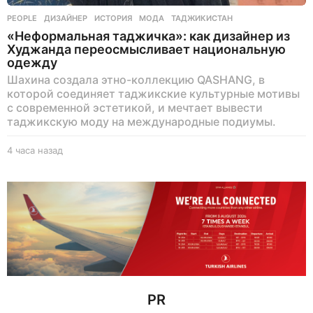
PEOPLE
ДИЗАЙНЕР
,
ИСТОРИЯ
,
МОДА
,
ТАДЖИКИСТАН
«Неформальная таджичка»: как дизайнер из
Худжанда переосмысливает национальную
одежду
Шахина создала этно-коллекцию QASHANG, в
которой соединяет таджикские культурные мотивы
с современной эстетикой, и мечтает вывести
таджикскую моду на международные подиумы.
4 часа назад
4
ч
а
с
а
н
а
з
а
д
PR