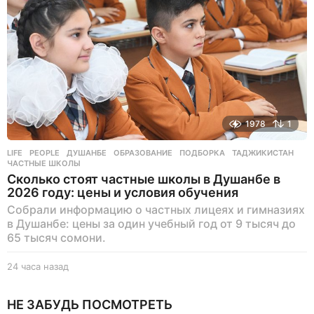
д
1978
1
LIFE
,
PEOPLE
ДУШАНБЕ
,
ОБРАЗОВАНИЕ
,
ПОДБОРКА
,
ТАДЖИКИСТАН
,
ЧАСТНЫЕ ШКОЛЫ
Сколько стоят частные школы в Душанбе в
2026 году: цены и условия обучения
Собрали информацию о частных лицеях и гимназиях
в Душанбе: цены за один учебный год от 9 тысяч до
65 тысяч сомони.
24 часа назад
2
4
ч
НЕ ЗАБУДЬ ПОСМОТРЕТЬ
а