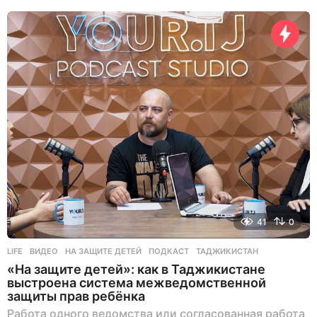
с
а
н
а
з
а
д
41
0
LIFE
ВИДЕО
,
НА ЗАЩИТЕ ДЕТЕЙ
,
ПОДКАСТ
,
ТАДЖИКИСТАН
«На защите детей»: как в Таджикистане
выстроена система межведомственной
защиты прав ребёнка
Работа одного ведомства или согласованная работа