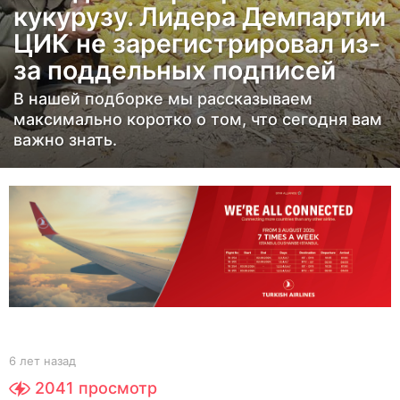
кукурузу. Лидера Демпартии
а
ЦИК не зарегистрировал из-
з
а
за поддельных подписей
д
В нашей подборке мы рассказываем
6
максимально коротко о том, что сегодня вам
л
важно знать.
е
т
н
а
з
а
д
b
6 лет назад
6
y
л
2041
просмотр
Y
е