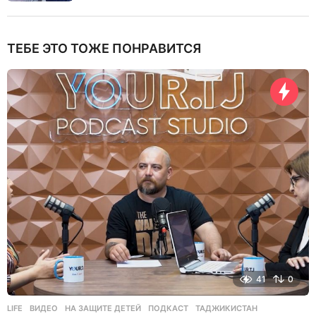
ТЕБЕ ЭТО ТОЖЕ ПОНРАВИТСЯ
41
0
LIFE
ВИДЕО
,
НА ЗАЩИТЕ ДЕТЕЙ
,
ПОДКАСТ
,
ТАДЖИКИСТАН