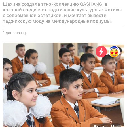
Шахина создала этно-коллекцию QASHANG, в
которой соединяет таджикские культурные мотивы
с современной эстетикой, и мечтает вывести
таджикскую моду на международные подиумы.
1 день назад
1
д
е
н
ь
н
а
з
а
д
2297
1