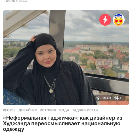
1 день назад
1
д
е
н
ь
н
а
з
а
д
1940
6
PEOPLE
ДИЗАЙНЕР
,
ИСТОРИЯ
,
МОДА
,
ТАДЖИКИСТАН
«Неформальная таджичка»: как дизайнер из
Худжанда переосмысливает национальную
одежду