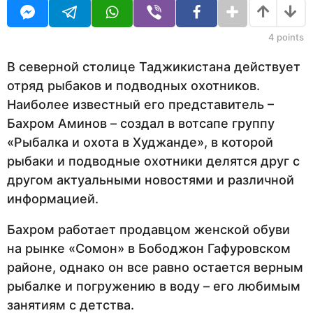
U
а
R
н
а
4
points
з
а
В северной столице Таджикистана действует
д
отряд рыбаков и подводных охотников.
Наиболее известный его представитель –
Бахром Аминов – создал в вотсапе группу
«Рыбалка и охота в Худжанде», в которой
рыбаки и подводные охотники делятся друг с
другом актуальными новостями и различной
информацией.
Бахром работает продавцом женской обуви
на рынке «Сомон» в Бободжон Гафуровском
районе, однако он все равно остается верным
рыбалке и погружению в воду – его любимым
занятиям с детства.