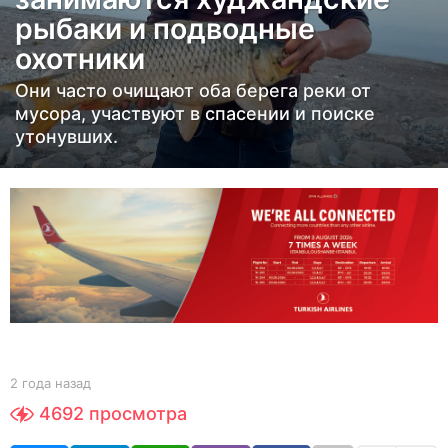
а
рыбаки и подводные
н
охотники
а
з
Они часто очищают оба берега реки от
а
мусора, участвуют в спасении и поиске
д
утонувших.
2
г
о
д
а
н
а
з
а
b
2 года назад
2
y
г
д
4692
просмотра
Y
о
O
д