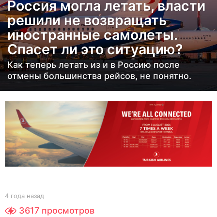
Россия могла летать, власти
а
решили не возвращать
н
иностранные самолеты.
а
з
Спасет ли это ситуацию?
а
Как теперь летать из и в Россию после
д
отмены большинства рейсов, не понятно.
4
г
о
д
а
н
а
з
а
b
4 года назад
4
д
y
г
3617
просмотров
Y
о