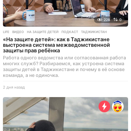
228
0
LIFE
ВИДЕО
,
НА ЗАЩИТЕ ДЕТЕЙ
,
ПОДКАСТ
,
ТАДЖИКИСТАН
«На защите детей»: как в Таджикистане
выстроена система межведомственной
защиты прав ребёнка
Работа одного ведомства или согласованная работа
многих служб? Разбираемся, как устроена система
защиты детей в Таджикистане и почему в её основе
команда, а не одиночка.
2 дня назад
2
д
н
я
н
а
з
а