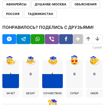
,
,
,
,
АВИАРЕЙСЫ
ДУШАНБЕ-МОСКВА
ОБЪЯСНЕНИЯ
РОССИЯ
ТАДЖИКИСТАН
ПОНРАВИЛОСЬ? ПОДЕЛИСЬ С ДРУЗЬЯМИ!
1
point
1
0
1
0
0
ЗАЧЕТ
БЕСИТ
СОЧУВСТВУЮ
СУПЕР
ОКЕЙ!