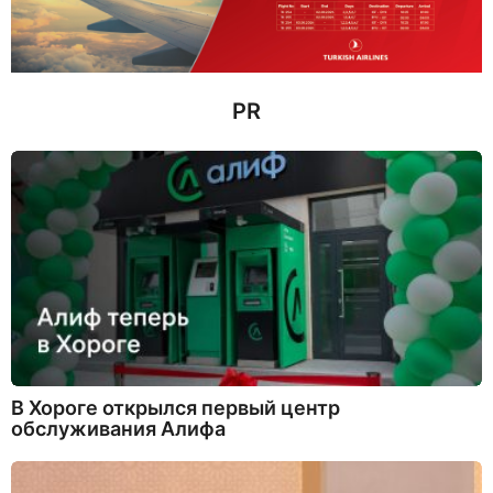
з
а
д
PR
В Хороге открылся первый центр
обслуживания Алифа