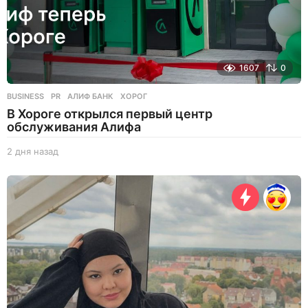
1607
0
BUSINESS
,
PR
АЛИФ БАНК
,
ХОРОГ
В Хороге открылся первый центр
обслуживания Алифа
2 дня назад
2
д
н
я
н
а
з
а
д