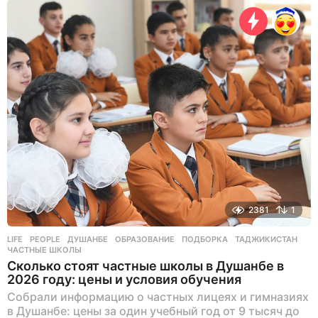
н
я
н
а
з
а
д
2381
1
LIFE
,
PEOPLE
ДУШАНБЕ
,
ОБРАЗОВАНИЕ
,
ПОДБОРКА
,
ТАДЖИКИСТАН
,
ЧАСТНЫЕ ШКОЛЫ
Сколько стоят частные школы в Душанбе в
2026 году: цены и условия обучения
Собрали информацию о частных лицеях и гимназиях
в Душанбе: цены за один учебный год от 9 тысяч до