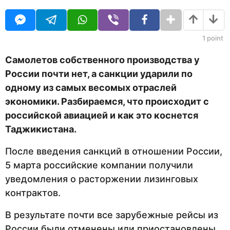
O
д
U
а
R
н
а
1
point
з
а
Самолетов собственного производства у
д
России почти нет, а санкции ударили по
одному из самых весомых отраслей
экономики. Разбираемся, что происходит с
российской авиацией и как это коснется
Таджикистана.
После введения санкций в отношении России,
5 марта российские компании получили
уведомления о расторжении лизинговых
контрактов.
В результате почти все зарубежные рейсы из
России были отменены или приостановлены