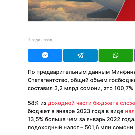
н
а
з
а
д
b
3 года назад
3
y
г
Y
о
O
д
U
а
R
н
По предварительным данным Минфина
а
Статагентство, общий объем госбюдже
з
а
составил 3,2 млрд сомони, это 100,7% 
д
58% из
доходной части бюджета сложи
бюджет в январе 2023 года в виде
нал
13,5% больше чем за январь 2022 год
подоходный налог – 501,6 млн сомони 