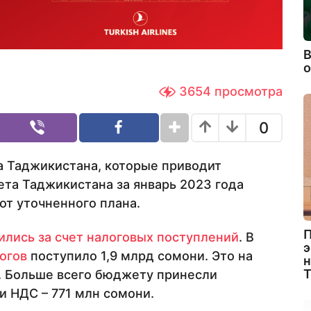
В
3654
просмотра
0
 Таджикистана, которые приводит
та Таджикистана за январь 2023 года
от уточненного плана.
П
лись за счет налоговых поступлений
. В
э
огов
поступило 1,9 млрд сомони. Это на
н
а. Больше всего бюджету принесли
и НДС – 771 млн сомони.