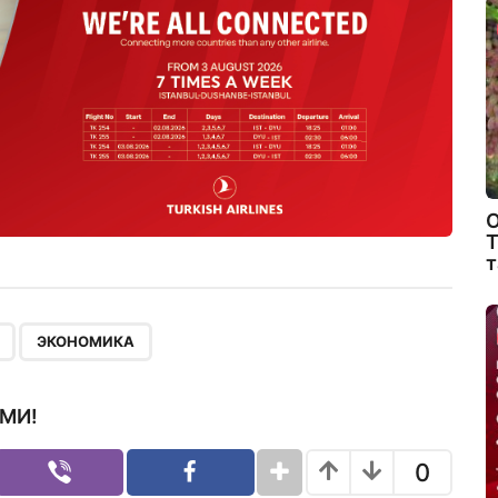
О
Т
т
,
ЭКОНОМИКА
МИ!
0