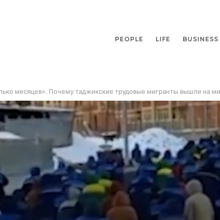
PEOPLE
LIFE
BUSINESS
лько месяцев». Почему таджикские трудовые мигранты вышли на ми