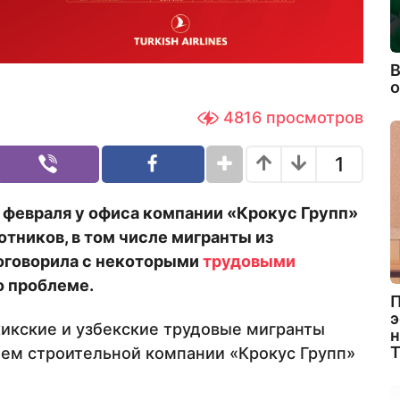
В
4816
просмотров
1
 февраля у офиса компании «Крокус Групп»
тников, в том числе мигранты из
оговорила
с некоторыми
трудовыми
о проблеме.
П
э
икские и узбекские трудовые мигранты
н
ием строительной компании «Крокус Групп»