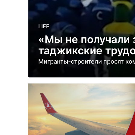
3
LIFE
г
«Мы не получали 
о
таджикские трудо
д
а
Мигранты-строители просят ком
н
а
з
а
д
3
г
о
д