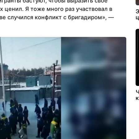
игранты бастуют, чтобы выразить свое
х ценил. Я тоже много раз участвовал в
Э
ц
чве случился конфликт с бригадиром», —
Ч
к