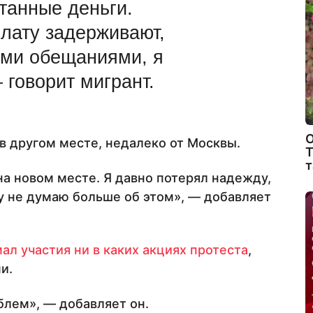
танные деньги.
плату задерживают,
ыми обещаниями, я
 говорит мигрант.
О
в другом месте, недалеко от Москвы.
Т
т
 на новом месте. Я давно потерял надежду,
му не думаю больше об этом», — добавляет
ал участия ни в каких акциях протеста
,
и.
блем», — добавляет он.