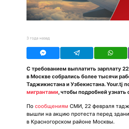
а
н
а
з
а
b
3 года назад
3
д
y
г
Y
о
O
д
U
а
R
н
С требованием выплатить зарплату 22
а
в Москве собрались более тысячи рабо
з
а
Таджикистана и Узбекистана.
Your
.
tj
п
д
мигрантами
, чтобы подробней узнать 
По
сообщениям
СМИ, 22 февраля тадж
вышли на акцию протеста перед здан
в Красногорском районе Москвы.