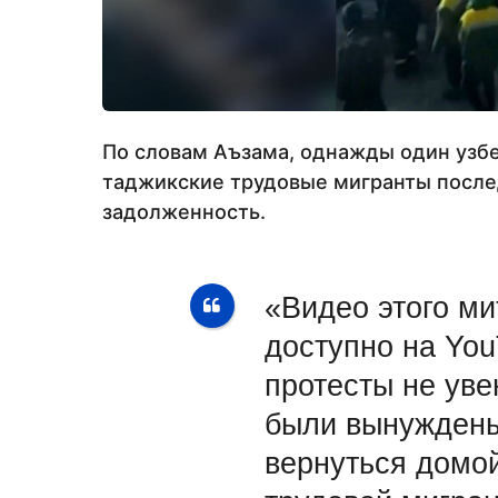
По словам Аъзама, однажды один узбе
таджикские трудовые мигранты после
задолженность.
«Видео этого ми
доступно на Yo
протесты не ув
были вынуждены
вернуться домо