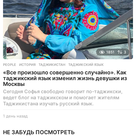
а
д
1851
3
PEOPLE
ИСТОРИЯ
,
ТАДЖИКИСТАН
,
ТАДЖИКСКИЙ ЯЗЫК
«Все произошло совершенно случайно». Как
таджикский язык изменил жизнь девушки из
Москвы
Сегодня Софья свободно говорит по-таджикски,
ведет блог на таджикском и помогает жителям
Таджикистана изучать русский язык.
1 день назад
1
д
е
НЕ ЗАБУДЬ ПОСМОТРЕТЬ
н