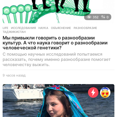
352
0
LIFE
ИССЛЕДОВАНИЯ
,
НАУКА
,
ОБЪЯСНЕНИЕ
,
РАЗНООБРАЗИЕ
,
ТАДЖИКИСТАН
Мы привыкли говорить о разнообразии
культур. А что наука говорит о разнообразии
человеческой генетики?
С помощью научных исследований попытаемся
рассказать, почему именно разнообразие помогает
человечеству выжить.
9 часов назад
9
ч
а
с
о
в
н
а
з