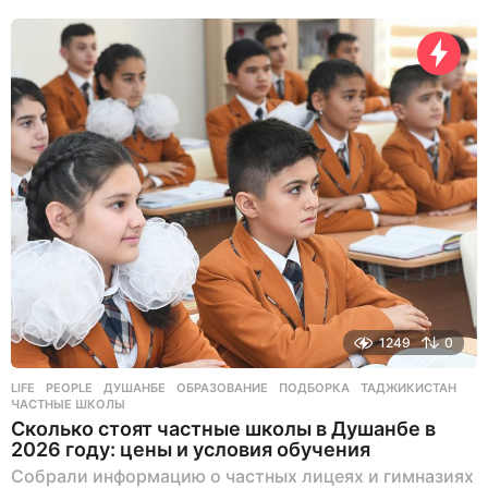
ь
н
а
з
а
д
1249
0
LIFE
,
PEOPLE
ДУШАНБЕ
,
ОБРАЗОВАНИЕ
,
ПОДБОРКА
,
ТАДЖИКИСТАН
,
ЧАСТНЫЕ ШКОЛЫ
Сколько стоят частные школы в Душанбе в
2026 году: цены и условия обучения
Собрали информацию о частных лицеях и гимназиях