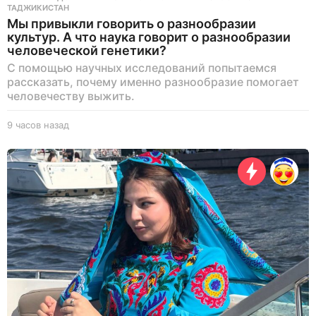
ТАДЖИКИСТАН
Мы привыкли говорить о разнообразии
культур. А что наука говорит о разнообразии
человеческой генетики?
С помощью научных исследований попытаемся
рассказать, почему именно разнообразие помогает
человечеству выжить.
9 часов назад
9
ч
а
с
о
в
н
а
з
а
д