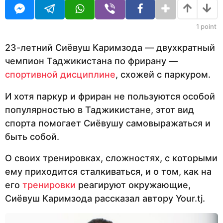
U
н
R
а
з
1
point
а
д
23-летний Сиёвуш Каримзода — двухкратный
чемпион Таджикистана по фрирану —
спортивной дисциплине
, схожей с паркуром.
И хотя паркур и фриран не пользуются особой
популярностью в Таджикистане, этот вид
спорта помогает Сиёвушу самовыражаться и
быть собой.
О своих тренировках, сложностях, с которыми
ему приходится сталкиваться, и о том, как на
его
тренировки
реагируют окружающие,
Сиёвуш Каримзода рассказал автору Your.tj.