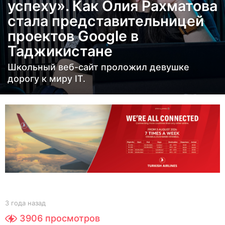
успеху». Как Олия Рахматова
а
стала представительницей
н
проектов Google в
а
з
Таджикистане
а
Школьный веб-сайт проложил девушке
д
дорогу к миру IT.
3
г
о
д
а
н
а
з
а
b
3 года назад
3
д
y
г
3906
просмотров
Y
о