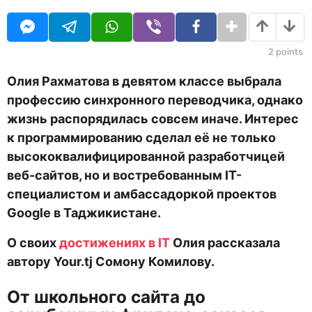
O
д
U
а
R
н
а
2
points
з
а
Олия Рахматова в девятом классе выбрала
д
профессию синхронного переводчика, однако
жизнь распорядилась совсем иначе. Интерес
к программированию сделал её не только
высококвалифицированной разработчицей
веб-сайтов, но и востребованным IT-
специалистом и амбассадоркой проектов
Google в Таджикистане.
О своих
достижениях в IT
Олия рассказала
автору Your.tj Сомону Комилову.
От школьного сайта до