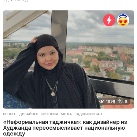
д
е
н
ь
н
а
з
а
д
1996
6
PEOPLE
ДИЗАЙНЕР
,
ИСТОРИЯ
,
МОДА
,
ТАДЖИКИСТАН
«Неформальная таджичка»: как дизайнер из
Худжанда переосмысливает национальную
одежду