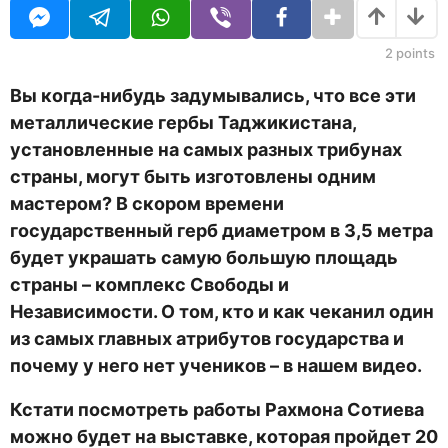
U
н
R
а
з
2
points
а
д
Вы когда-нибудь задумывались, что все эти
металлические гербы Таджикистана,
установленные на самых разных трибунах
страны, могут быть изготовлены одним
мастером? В скором времени
государственный герб диаметром в 3,5 метра
будет украшать самую большую площадь
страны – комплекс Свободы и
Независимости. О том, кто и как чеканил один
из самых главных атрибутов государства и
почему у него нет учеников – в нашем видео.
Кстати посмотреть работы Рахмона Сотиева
можно будет на выставке, которая пройдет 20