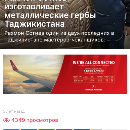
изготавливает
а
металлические гербы
з
а
Таджикистана
д
Рахмон Сотиев один из двух последних в
5
Таджикистане мастеров-чеканщиков.
л
е
т
н
а
з
а
д
b
5 лет назад
5
y
л
4349
просмотров
Y
е
O
т