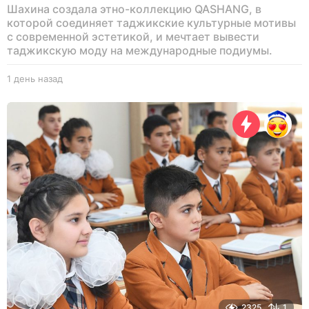
Шахина создала этно-коллекцию QASHANG, в
которой соединяет таджикские культурные мотивы
с современной эстетикой, и мечтает вывести
таджикскую моду на международные подиумы.
1 день назад
1
д
е
н
ь
н
а
з
а
д
2325
1