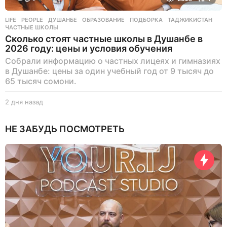
LIFE
,
PEOPLE
ДУШАНБЕ
,
ОБРАЗОВАНИЕ
,
ПОДБОРКА
,
ТАДЖИКИСТАН
,
ЧАСТНЫЕ ШКОЛЫ
Сколько стоят частные школы в Душанбе в
2026 году: цены и условия обучения
Собрали информацию о частных лицеях и гимназиях
в Душанбе: цены за один учебный год от 9 тысяч до
65 тысяч сомони.
2 дня назад
2
д
н
НЕ ЗАБУДЬ ПОСМОТРЕТЬ
я
н
а
з
а
д