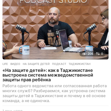
206
0
LIFE
ВИДЕО
,
НА ЗАЩИТЕ ДЕТЕЙ
,
ПОДКАСТ
,
ТАДЖИКИСТАН
«На защите детей»: как в Таджикистане
выстроена система межведомственной
защиты прав ребёнка
Работа одного ведомства или согласованная работа
многих служб? Разбираемся, как устроена система
защиты детей в Таджикистане и почему в её основе
команда, а не одиночка.
1 день назад
1