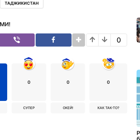
,
ТАДЖИКИСТАН
МИ!
0
0
0
0
СУПЕР
ОКЕЙ!
КАК ТАК-ТО?
Р
б