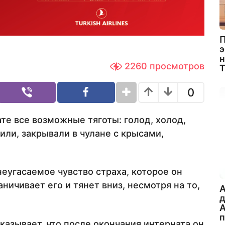
П
э
н
2260
просмотров
0
те все возможные тяготы: голод, холод,
ли, закрывали в чулане с крысами,
еугасаемое чувство страха, которое он
ничивает его и тянет вниз, несмотря на то,
A
А
казывает, что после окончания интерната он