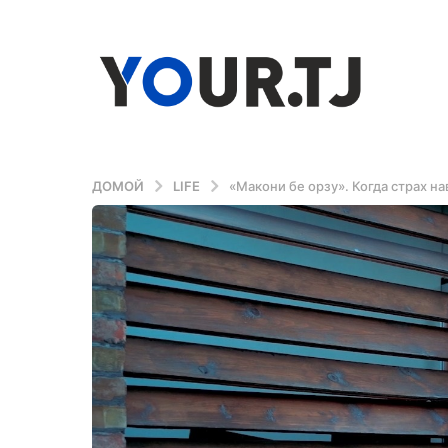
ДОМОЙ
LIFE
«Макони бе орзу». Когда страх на