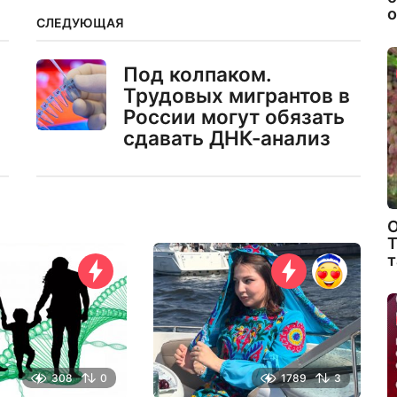
о
СЛЕДУЮЩАЯ
Под колпаком.
Трудовых мигрантов в
России могут обязать
сдавать ДНК-анализ
О
Т
т
308
0
1789
3