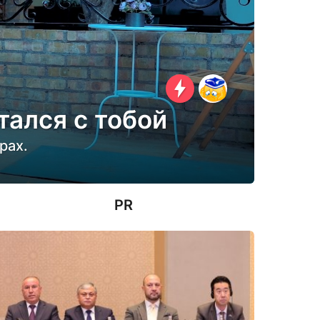
тался с тобой
рах.
PR