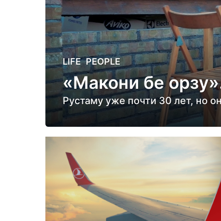
5
LIFE
,
PEOPLE
л
«Макони бе орзу».
е
т
Рустаму уже почти 30 лет, но о
н
а
з
а
д
5
л
е
т