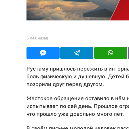
н
а
з
а
д
b
5 лет назад
5
y
л
Y
е
O
т
U
н
R
а
Рустаму пришлось пережить в интерна
з
боль физическую и душевную. Детей би
а
д
позорили друг перед другом.
Жестокое обращение оставило в нём н
испытывает по сей день. Прошлое огра
что прошло уже довольно много лет.
В своём письме молодой человек расс