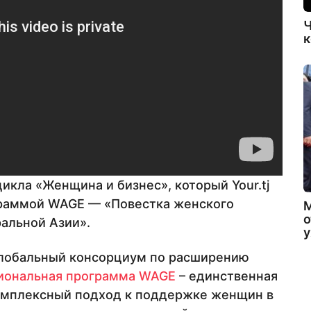
Ч
к
икла «Женщина и бизнес», который Your.tj
граммой WAGE — «Повестка женского
о
альной Азии».
 глобальный консорциум по расширению
иональная программа WAGE
– единственная
комплексный подход к поддержке женщин в