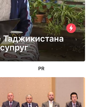
е Таджикистана
 супруг
PR