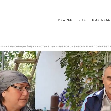
PEOPLE
LIFE
BUSINESS
щина на севере Таджикистана занимается бизнесом и ей помогает в