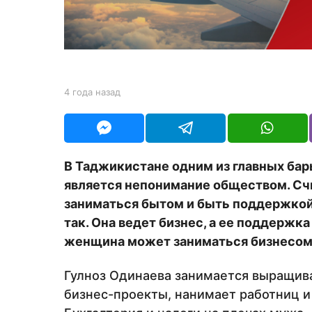
д
а
н
а
з
b
4 года назад
4
а
y
г
Y
о
д
O
д
U
а
R
н
В Таджикистане одним из главных бар
а
является непонимание обществом. Сч
з
а
заниматься бытом и быть поддержкой 
д
так. Она ведет бизнес, а ее поддержка
женщина может заниматься бизнесом 
Гулноз Одинаева занимается выращива
бизнес-проекты, нанимает работниц и