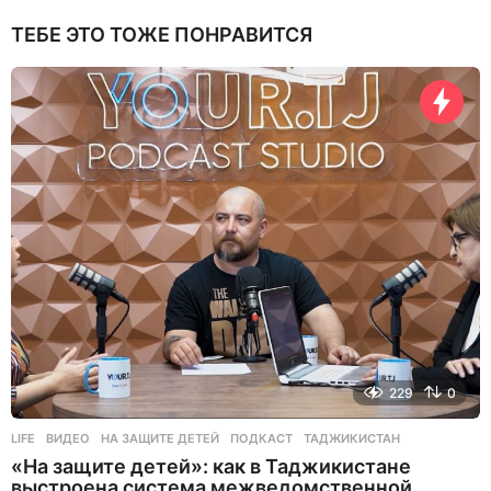
ТЕБЕ ЭТО ТОЖЕ ПОНРАВИТСЯ
229
0
LIFE
ВИДЕО
,
НА ЗАЩИТЕ ДЕТЕЙ
,
ПОДКАСТ
,
ТАДЖИКИСТАН
«На защите детей»: как в Таджикистане
выстроена система межведомственной