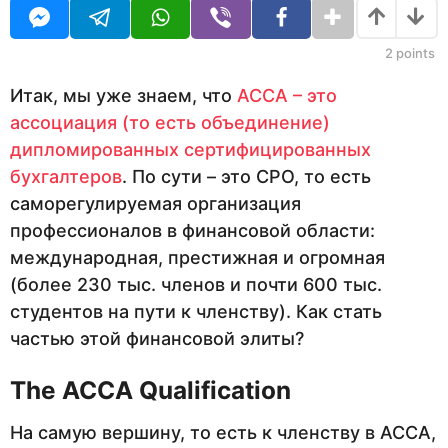
U
а
д
R
н
а
2
points
з
а
Итак, мы уже знаем, что
АССА – это
д
ассоциация (то есть объединение)
дипломированных сертифицированных
бухгалтеров
. По сути – это СРО, то есть
саморегулируемая организация
профессионалов в финансовой области:
международная, престижная и огромная
(более 230 тыс. членов и почти 600 тыс.
студентов на пути к членству). Как стать
частью этой финансовой элиты?
The
ACCA
Qualification
На самую вершину, то есть к членству в АССА,