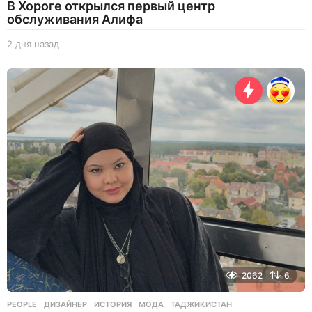
В Хороге открылся первый центр
обслуживания Алифа
2 дня назад
2
д
н
я
н
а
з
а
д
2062
6
PEOPLE
ДИЗАЙНЕР
,
ИСТОРИЯ
,
МОДА
,
ТАДЖИКИСТАН