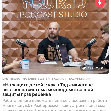
з
а
д
229
0
LIFE
ВИДЕО
,
НА ЗАЩИТЕ ДЕТЕЙ
,
ПОДКАСТ
,
ТАДЖИКИСТАН
«На защите детей»: как в Таджикистане
выстроена система межведомственной
защиты прав ребёнка
Работа одного ведомства или согласованная работа
многих служб? Разбираемся, как устроена система
защиты детей в Таджикистане и почему в её основе