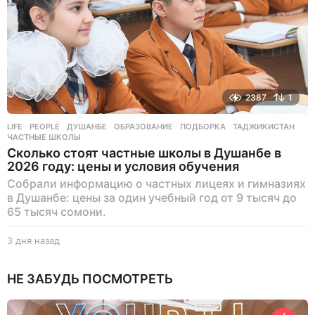
2387
1
LIFE
,
PEOPLE
ДУШАНБЕ
,
ОБРАЗОВАНИЕ
,
ПОДБОРКА
,
ТАДЖИКИСТАН
,
ЧАСТНЫЕ ШКОЛЫ
Сколько стоят частные школы в Душанбе в
2026 году: цены и условия обучения
Собрали информацию о частных лицеях и гимназиях
в Душанбе: цены за один учебный год от 9 тысяч до
65 тысяч сомони.
3 дня назад
3
д
н
НЕ ЗАБУДЬ ПОСМОТРЕТЬ
я
н
а