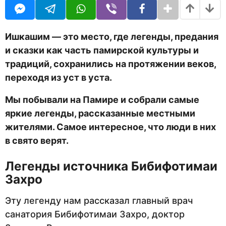
U
а
R
н
а
з
Ишкашим — это место, где легенды, предания
а
и сказки как часть памирской культуры и
д
традиций, сохранились на протяжении веков,
переходя из уст в уста.
Мы
побывали на Памире и собрали самые
яркие легенды, рассказанные местными
жителями. Самое интересное, что люди в них
в свято верят.
Легенды источника Бибифотимаи
Захро
Эту легенду нам рассказал главный врач
санатория Бибифотимаи Захро, доктор