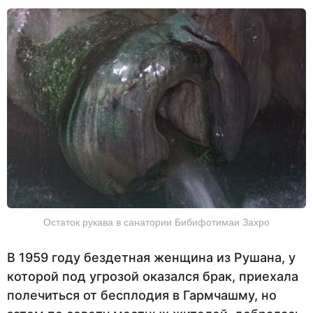
Остаток рукава в санатории Бибифотимаи Захро
В 1959 году бездетная женщина из Рушана, у
которой под угрозой оказался брак, приехала
полечиться от бесплодия в Гармчашму, но