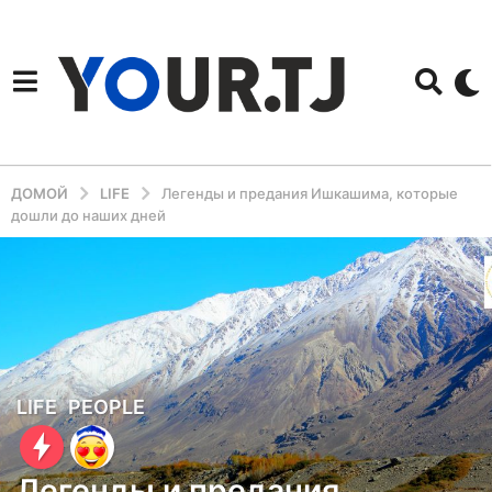
ДОМОЙ
LIFE
Легенды и предания Ишкашима, которые
дошли до наших дней
3
LIFE
,
PEOPLE
г
о
Легенды и предания