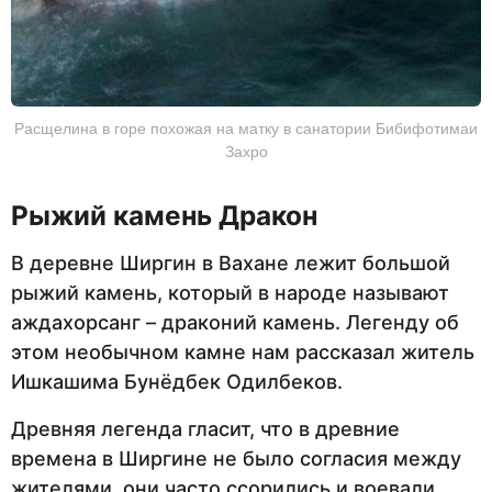
Расщелина в горе похожая на матку в санатории Бибифотимаи
Захро
Рыжий камень Дракон
В деревне Ширгин в Вахане лежит большой
рыжий камень, который в народе называют
аждахорсанг – драконий камень. Легенду об
этом необычном камне нам рассказал житель
Ишкашима Бунёдбек Одилбеков.
Древняя легенда гласит, что в древние
времена в Ширгине не было согласия между
жителями, они часто ссорились и воевали