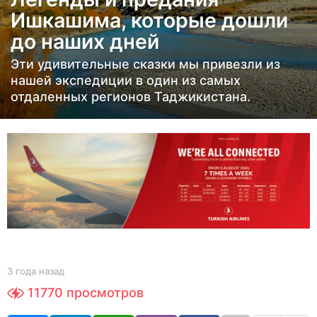
д
Ишкашима, которые дошли
а
до наших дней
н
а
Эти удивительные сказки мы привезли из
з
нашей экспедиции в один из самых
отдаленных регионов Таджикистана.
а
д
3
г
о
д
а
н
а
з
b
3 года назад
3
y
г
а
11770
просмотров
Y
о
д
O
д