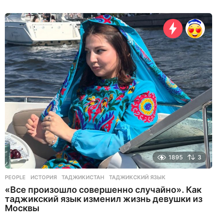
7
ч
а
с
о
в
н
а
з
а
д
1895
3
PEOPLE
ИСТОРИЯ
,
ТАДЖИКИСТАН
,
ТАДЖИКСКИЙ ЯЗЫК
«Все произошло совершенно случайно». Как
таджикский язык изменил жизнь девушки из
Москвы