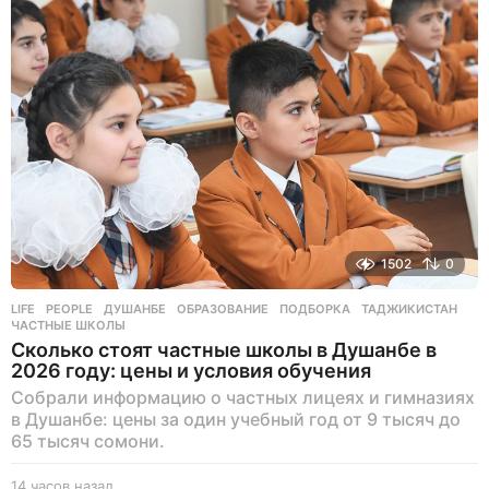
1502
0
LIFE
,
PEOPLE
ДУШАНБЕ
,
ОБРАЗОВАНИЕ
,
ПОДБОРКА
,
ТАДЖИКИСТАН
,
ЧАСТНЫЕ ШКОЛЫ
Сколько стоят частные школы в Душанбе в
2026 году: цены и условия обучения
Собрали информацию о частных лицеях и гимназиях
в Душанбе: цены за один учебный год от 9 тысяч до
65 тысяч сомони.
14 часов назад
1