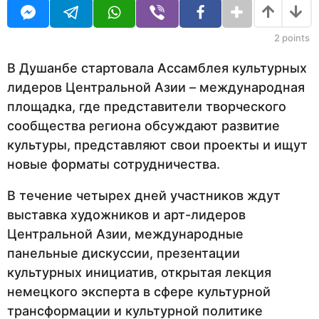
U
я
а
R
ц
д
а
2
points
н
а
В Душанбе стартовала Ассамблея культурных
з
лидеров Центральной Азии – международная
а
д
площадка, где представители творческого
сообщества региона обсуждают развитие
культуры, представляют свои проекты и ищут
новые форматы сотрудничества.
В течение четырех дней участников ждут
выставка художников и арт-лидеров
Центральной Азии, международные
панельные дискуссии, презентации
культурных инициатив, открытая лекция
немецкого эксперта в сфере культурной
трансформации и культурной политике