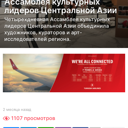
Ассамблея культурных
ц
лидеров Центральной Азии
а
н
Четырехдневная Ассамблея культурных
а
лидеров Центральной Азии объединила
з
художников, кураторов и арт-
исследователей региона.
а
д
2
м
е
с
я
ц
а
н
b
2 месяца назад
2
y
м
а
1107
просмотров
Y
е
з
O
с