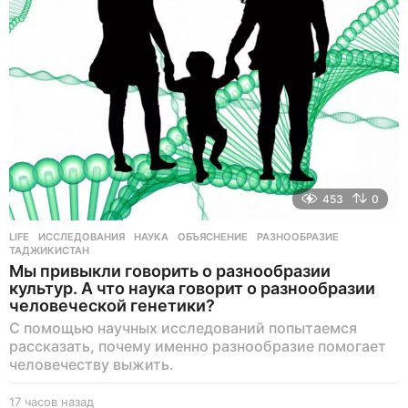
в
н
а
з
а
д
453
0
LIFE
ИССЛЕДОВАНИЯ
,
НАУКА
,
ОБЪЯСНЕНИЕ
,
РАЗНООБРАЗИЕ
,
ТАДЖИКИСТАН
Мы привыкли говорить о разнообразии
культур. А что наука говорит о разнообразии
человеческой генетики?
С помощью научных исследований попытаемся
рассказать, почему именно разнообразие помогает
человечеству выжить.
17 часов назад
1