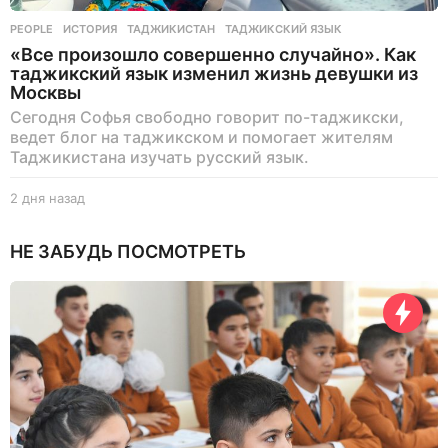
PEOPLE
ИСТОРИЯ
,
ТАДЖИКИСТАН
,
ТАДЖИКСКИЙ ЯЗЫК
«Все произошло совершенно случайно». Как
таджикский язык изменил жизнь девушки из
Москвы
Сегодня Софья свободно говорит по-таджикски,
ведет блог на таджикском и помогает жителям
Таджикистана изучать русский язык.
2 дня назад
2
д
н
НЕ ЗАБУДЬ ПОСМОТРЕТЬ
я
н
а
з
а
д