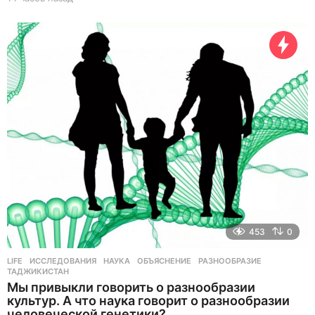
4
ч
а
с
о
в
н
а
з
а
д
453
0
LIFE
ИССЛЕДОВАНИЯ
,
НАУКА
,
ОБЪЯСНЕНИЕ
,
РАЗНООБРАЗИЕ
,
ТАДЖИКИСТАН
Мы привыкли говорить о разнообразии
культур. А что наука говорит о разнообразии
человеческой генетики?