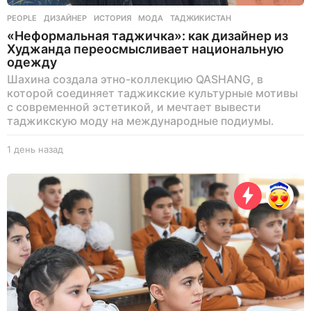
PEOPLE
ДИЗАЙНЕР
,
ИСТОРИЯ
,
МОДА
,
ТАДЖИКИСТАН
«Неформальная таджичка»: как дизайнер из
Худжанда переосмысливает национальную
одежду
Шахина создала этно-коллекцию QASHANG, в
которой соединяет таджикские культурные мотивы
с современной эстетикой, и мечтает вывести
таджикскую моду на международные подиумы.
1 день назад
1
д
е
н
ь
н
а
з
а
д