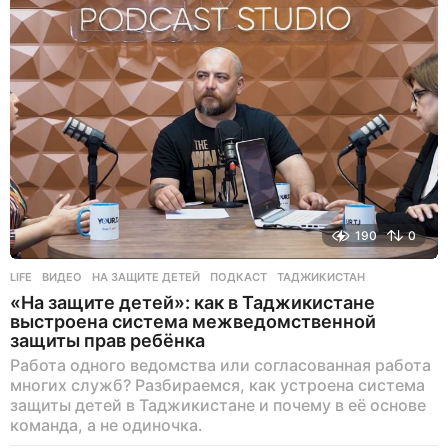
д
190
0
LIFE
ВИДЕО
,
НА ЗАЩИТЕ ДЕТЕЙ
,
ПОДКАСТ
,
ТАДЖИКИСТАН
«На защите детей»: как в Таджикистане
выстроена система межведомственной
защиты прав ребёнка
Работа одного ведомства или согласованная работа
многих служб? Разбираемся, как устроена система
защиты детей в Таджикистане и почему в её основе
команда, а не одиночка.