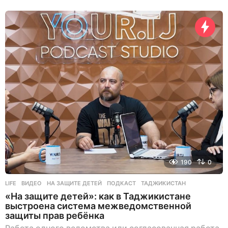
190
0
LIFE
ВИДЕО
,
НА ЗАЩИТЕ ДЕТЕЙ
,
ПОДКАСТ
,
ТАДЖИКИСТАН
«На защите детей»: как в Таджикистане
выстроена система межведомственной
защиты прав ребёнка
Работа одного ведомства или согласованная работа