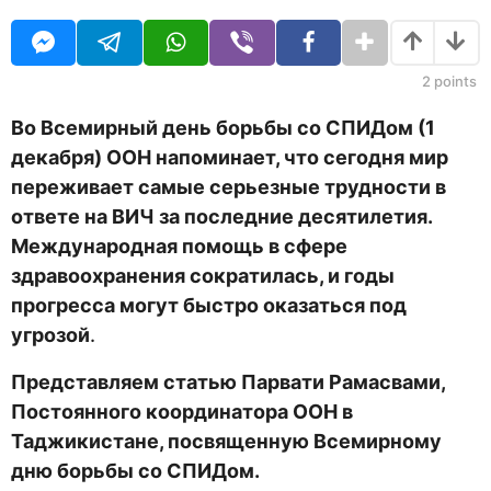
н
O
с
а
U
я
R
ц
з
е
2
points
а
в
д
н
Во Всемирный день борьбы со СПИДом (1
а
декабря) ООН напоминает, что сегодня мир
з
а
переживает самые серьезные трудности в
д
ответе на ВИЧ за последние десятилетия.
Международная помощь в сфере
здравоохранения сократилась, и годы
прогресса могут быстро оказаться под
угрозой
.
Представляем статью Парвати Рамасвами,
Постоянного
координатора
ООН в
Таджикистане,
посвященную Всемирному
дню борьбы со СПИДом.