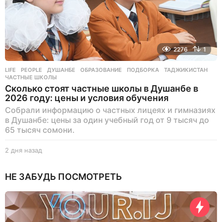
2276
1
LIFE
,
PEOPLE
ДУШАНБЕ
,
ОБРАЗОВАНИЕ
,
ПОДБОРКА
,
ТАДЖИКИСТАН
,
ЧАСТНЫЕ ШКОЛЫ
Сколько стоят частные школы в Душанбе в
2026 году: цены и условия обучения
Собрали информацию о частных лицеях и гимназиях
в Душанбе: цены за один учебный год от 9 тысяч до
65 тысяч сомони.
2 дня назад
2
д
н
НЕ ЗАБУДЬ ПОСМОТРЕТЬ
я
н
а
з
а