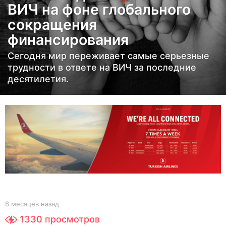
ВИЧ на фоне глобального
ц
сокращения
е
в
финансирования
н
Сегодня мир переживает самые серьезные
а
трудности в ответе на ВИЧ за последние
з
десятилетия.
а
д
8
м
е
с
я
ц
е
b
8 месяцев назад
8
в
y
м
1330
просмотров
Y
е