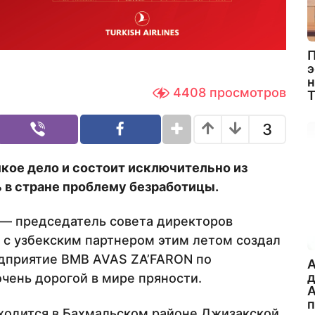
П
э
н
4408
просмотров
3
кое дело и состоит исключительно из
ь в стране проблему безработицы.
— председатель совета директоров
 с узбекским партнером этим летом создал
дприятие BMB AVAS ZA’FARON по
A
чень дорогой в мире пряности.
А
аходится в Бахмальском районе Джизакской