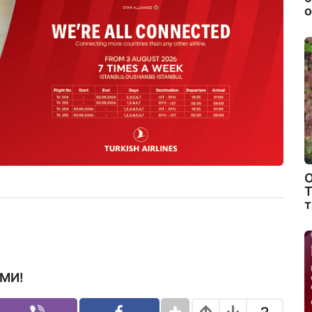
о
О
Т
т
МИ!