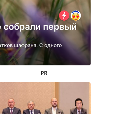
е собрали первый
етков шафрана. С одного
PR