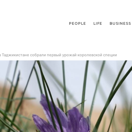
PEOPLE
LIFE
BUSINESS
в Таджикистане собрали первый урожай королевской специи