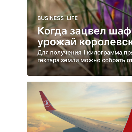
5
BUSINESS
,
LIFE
л
Когда зацвел шаф
е
урожай королевс
т
н
Для получения 1 килограмма пр
а
гектара земли можно собрать от
з
а
д
5
л
е
т
н
а