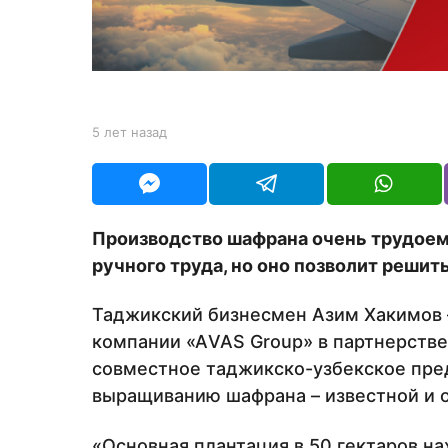
з
а
д
b
5 лет назад
5
y
л
Y
е
O
т
U
н
R
а
Производство шафрана очень трудоем
з
ручного труда, но оно позволит решит
а
д
Таджикский бизнесмен Азим Хакимов 
компании «АVAS Group» в партнерстве
совместное таджикско-узбекское пре
выращиванию шафрана – известной и о
«Основная плантация в 50 гектаров н