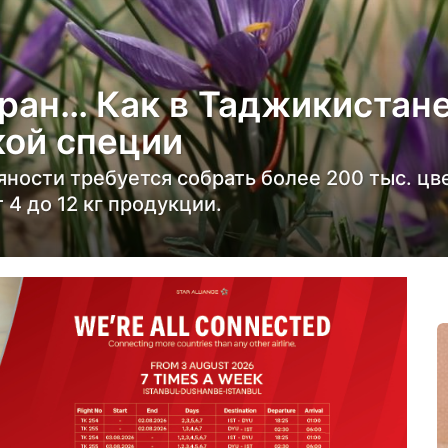
ран… Как в Таджикистан
кой специи
яности требуется собрать более 200 тыс. цв
 4 до 12 кг продукции.