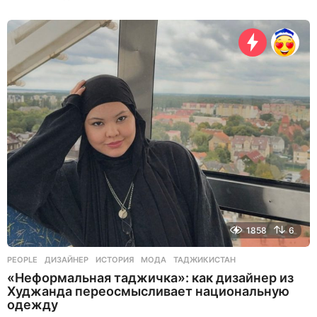
2
ч
а
с
а
н
а
з
а
д
1858
6
PEOPLE
ДИЗАЙНЕР
,
ИСТОРИЯ
,
МОДА
,
ТАДЖИКИСТАН
«Неформальная таджичка»: как дизайнер из
Худжанда переосмысливает национальную
одежду