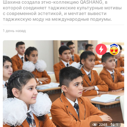
Шахина создала этно-коллекцию QASHANG, в
которой соединяет таджикские культурные мотивы
с современной эстетикой, и мечтает вывести
таджикскую моду на международные подиумы.
1 день назад
1
д
е
н
ь
н
а
з
а
д
2248
1