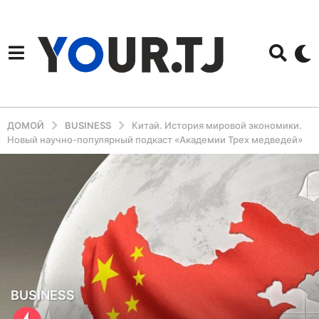
ДОМОЙ
BUSINESS
Китай. История мировой экономики.
Новый научно-популярный подкаст «Академии Трех медведей»
6
BUSINESS
л