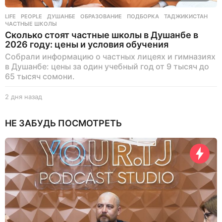
LIFE
,
PEOPLE
ДУШАНБЕ
,
ОБРАЗОВАНИЕ
,
ПОДБОРКА
,
ТАДЖИКИСТАН
,
ЧАСТНЫЕ ШКОЛЫ
Сколько стоят частные школы в Душанбе в
2026 году: цены и условия обучения
Собрали информацию о частных лицеях и гимназиях
в Душанбе: цены за один учебный год от 9 тысяч до
65 тысяч сомони.
2 дня назад
2
д
н
НЕ ЗАБУДЬ ПОСМОТРЕТЬ
я
н
а
з
а
д