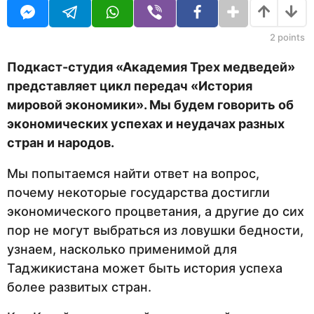
U
н
R
а
з
2
points
а
д
Подкаст-студия «Академия Трех медведей»
представляет цикл передач «История
мировой экономики». Мы будем говорить об
экономических успехах и неудачах разных
стран и народов.
Мы попытаемся найти ответ на вопрос,
почему некоторые государства достигли
экономического процветания, а другие до сих
пор не могут выбраться из ловушки бедности,
узнаем, насколько применимой для
Таджикистана может быть история успеха
более развитых стран.