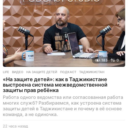
183
0
LIFE
ВИДЕО
,
НА ЗАЩИТЕ ДЕТЕЙ
,
ПОДКАСТ
,
ТАДЖИКИСТАН
«На защите детей»: как в Таджикистане
выстроена система межведомственной
защиты прав ребёнка
Работа одного ведомства или согласованная работа
многих служб? Разбираемся, как устроена система
защиты детей в Таджикистане и почему в её основе
команда, а не одиночка.
22 часа назад
2