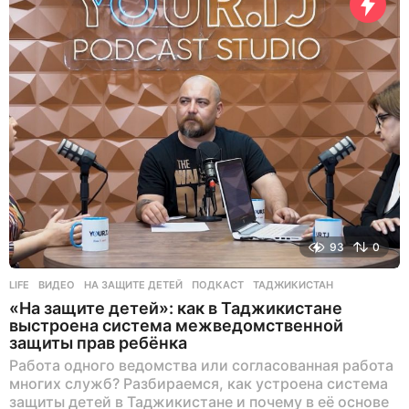
93
0
LIFE
ВИДЕО
,
НА ЗАЩИТЕ ДЕТЕЙ
,
ПОДКАСТ
,
ТАДЖИКИСТАН
«На защите детей»: как в Таджикистане
выстроена система межведомственной
защиты прав ребёнка
Работа одного ведомства или согласованная работа
многих служб? Разбираемся, как устроена система
защиты детей в Таджикистане и почему в её основе