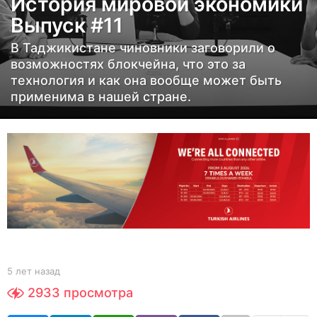
История мировой экономики
а
Выпуск #11
з
а
В Таджикистане чиновники заговорили о
д
возможностях блокчейна, что это за
5
технология и как она вообще может быть
применима в нашей стране.
л
е
т
н
а
з
а
д
b
5 лет назад
5
y
л
2933
просмотра
Y
е
O
т