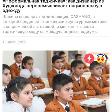
«Неформальная таджичка»: как дизайнер из
Худжанда переосмысливает национальную
одежду
Шахина создала этно-коллекцию QASHANG, в
которой соединяет таджикские культурные мотивы
с современной эстетикой, и мечтает вывести
таджикскую моду на международные подиумы.
11 часов назад
1
1
ч
а
с
о
в
н
а
з
а
д