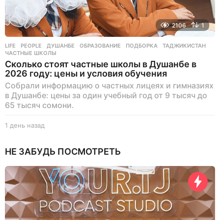
2106
1
LIFE
,
PEOPLE
ДУШАНБЕ
,
ОБРАЗОВАНИЕ
,
ПОДБОРКА
,
ТАДЖИКИСТАН
,
ЧАСТНЫЕ ШКОЛЫ
Сколько стоят частные школы в Душанбе в
2026 году: цены и условия обучения
Собрали информацию о частных лицеях и гимназиях
в Душанбе: цены за один учебный год от 9 тысяч до
65 тысяч сомони.
1 день назад
1
д
е
НЕ ЗАБУДЬ ПОСМОТРЕТЬ
н
ь
н
а
з
а
д