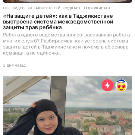
LIFE
ВИДЕО
,
НА ЗАЩИТЕ ДЕТЕЙ
,
ПОДКАСТ
,
ТАДЖИКИСТАН
«На защите детей»: как в Таджикистане
выстроена система межведомственной
защиты прав ребёнка
Работа одного ведомства или согласованная работа
многих служб? Разбираемся, как устроена система
защиты детей в Таджикистане и почему в её основе
команда, а не одиночка.
2 дня назад
2
д
н
я
н
а
з
а
д