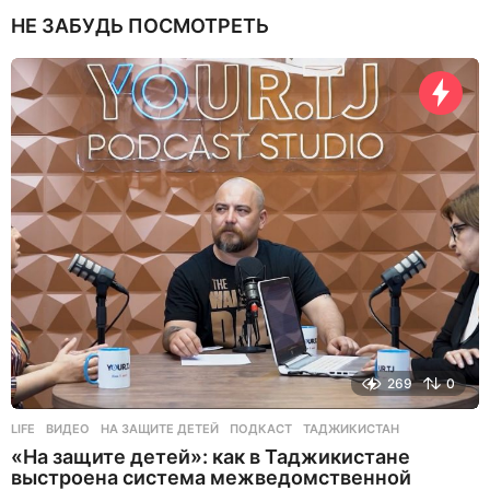
н
НЕ ЗАБУДЬ ПОСМОТРЕТЬ
я
н
а
з
а
д
269
0
LIFE
ВИДЕО
,
НА ЗАЩИТЕ ДЕТЕЙ
,
ПОДКАСТ
,
ТАДЖИКИСТАН
«На защите детей»: как в Таджикистане
выстроена система межведомственной