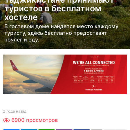
а
туристов в бесплатном
н
хостеле
а
з
В гостевом доме найдется место каждому
а
туристу, здесь бесплатно предоставят
д
ночлег и еду.
2
г
о
д
а
н
а
з
а
b
2 года назад
2
y
г
д
6900
просмотров
Y
о
O
д