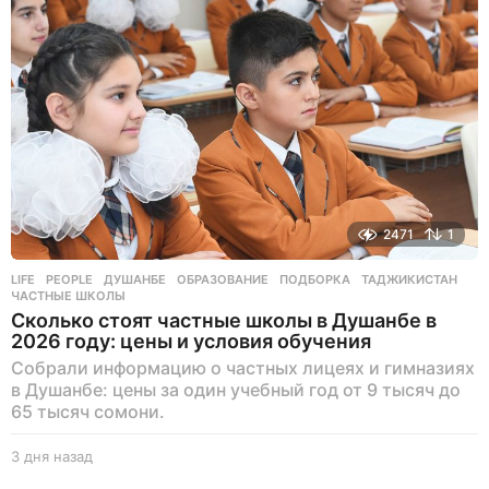
а
д
2471
1
LIFE
,
PEOPLE
ДУШАНБЕ
,
ОБРАЗОВАНИЕ
,
ПОДБОРКА
,
ТАДЖИКИСТАН
,
ЧАСТНЫЕ ШКОЛЫ
Сколько стоят частные школы в Душанбе в
2026 году: цены и условия обучения
Собрали информацию о частных лицеях и гимназиях
в Душанбе: цены за один учебный год от 9 тысяч до
65 тысяч сомони.
3 дня назад
3
д