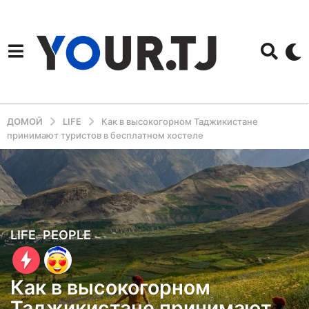
ДОМОЙ
LIFE
Как в высокогорном Таджикистане
принимают туристов в бесплатном хостеле
2
LIFE
,
PEOPLE
г
о
Как в высокогорном
д
Таджикистане принимают