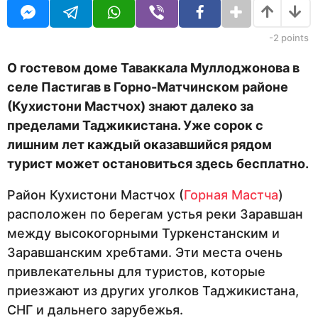
U
а
R
н
а
-2
points
з
а
О гостевом доме Таваккала Муллоджонова в
д
селе Пастигав в Горно-Матчинском районе
(Кухистони Мастчох) знают далеко за
пределами Таджикистана. Уже сорок с
лишним лет каждый оказавшийся рядом
турист может остановиться здесь бесплатно.
Район Кухистони Мастчох (
Горная Мастча
)
расположен по берегам устья реки Заравшан
между высокогорными Туркенстанским и
Заравшанским хребтами. Эти места очень
привлекательны для туристов, которые
приезжают из других уголков Таджикистана,
СНГ и дальнего зарубежья.