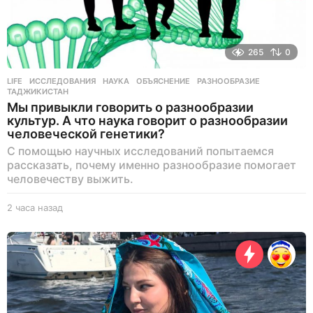
265
0
LIFE
ИССЛЕДОВАНИЯ
,
НАУКА
,
ОБЪЯСНЕНИЕ
,
РАЗНООБРАЗИЕ
,
ТАДЖИКИСТАН
Мы привыкли говорить о разнообразии
культур. А что наука говорит о разнообразии
человеческой генетики?
С помощью научных исследований попытаемся
рассказать, почему именно разнообразие помогает
человечеству выжить.
2 часа назад
1
ч
а
с
н
а
з
а