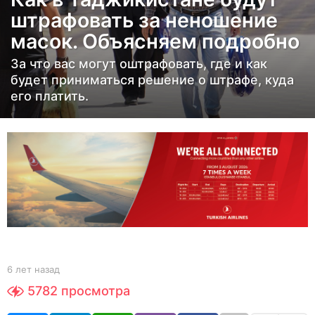
т
штрафовать за неношение
н
масок. Объясняем подробно
а
з
За что вас могут оштрафовать, где и как
а
будет приниматься решение о штрафе, куда
его платить.
д
6
л
е
т
н
а
з
а
д
b
6 лет назад
6
y
л
5782
просмотра
Y
е
O
т