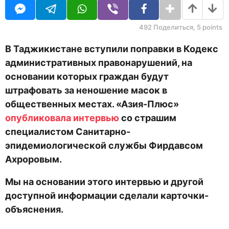
U
н
R
а
з
492
Поделиться,
5
points
а
д
В Таджикистане вступили поправки в Кодекс
административных правонарушений, на
основании которых граждан будут
штрафовать за неношение масок в
общественных местах. «Азия-Плюс»
опубликовала интервью
со страшим
специалистом Санитарно-
эпидемиологической службы Фирдавсом
Ахроровым.
Мы на основании этого интервью и другой
доступной информации сделали карточки-
объяснения.