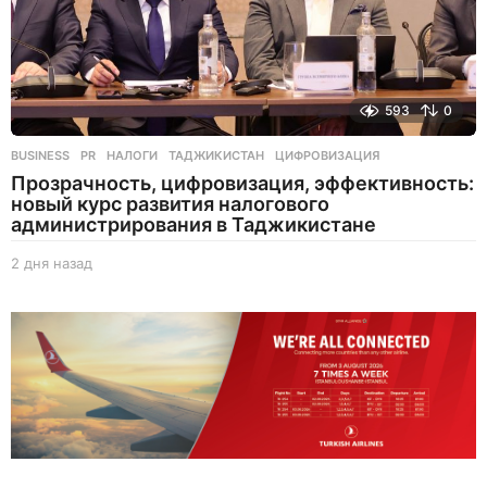
593
0
BUSINESS
,
PR
НАЛОГИ
,
ТАДЖИКИСТАН
,
ЦИФРОВИЗАЦИЯ
Прозрачность, цифровизация, эффективность:
новый курс развития налогового
администрирования в Таджикистане
2 дня назад
2
д
н
я
н
а
з
а
д