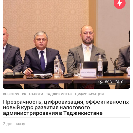
н
ь
н
а
з
а
д
593
0
BUSINESS
,
PR
НАЛОГИ
,
ТАДЖИКИСТАН
,
ЦИФРОВИЗАЦИЯ
Прозрачность, цифровизация, эффективность:
новый курс развития налогового
администрирования в Таджикистане
2 дня назад
2
д