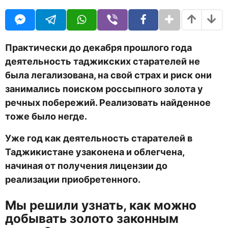
O
т
U
н
R
а
з
а
Практически до декабря прошлого года
д
деятельность таджикских старателей не
была легализована, на свой страх и риск они
занимались поиском россыпного золота у
речных побережий. Реализовать найденное
тоже было негде.
Уже год как деятельность старателей в
Таджикистане узаконена и облегчена,
начиная от получения лицензии до
реализации приобретенного.
Мы решили узнать, как можно
добывать золото законным