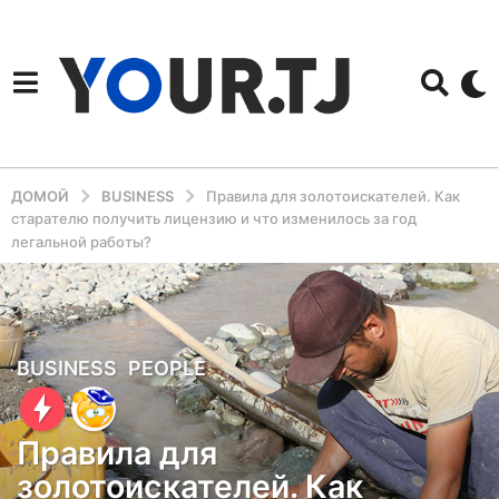
ДОМОЙ
BUSINESS
Правила для золотоискателей. Как
старателю получить лицензию и что изменилось за год
легальной работы?
6
BUSINESS
,
PEOPLE
л
е
Правила для
т
золотоискателей. Как
н