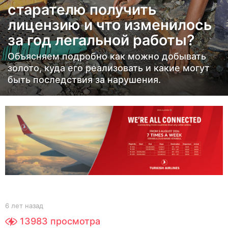
старателю получить
а
лицензию и что изменилось
з
а
за год легальной работы?
д
Объясняем подробно как можно добывать
6
золото, куда его реализовать и какие могут
л
быть последствия за нарушения.
е
т
н
а
з
а
д
b
6 лет назад
6
y
л
13983
просмотра
Y
е