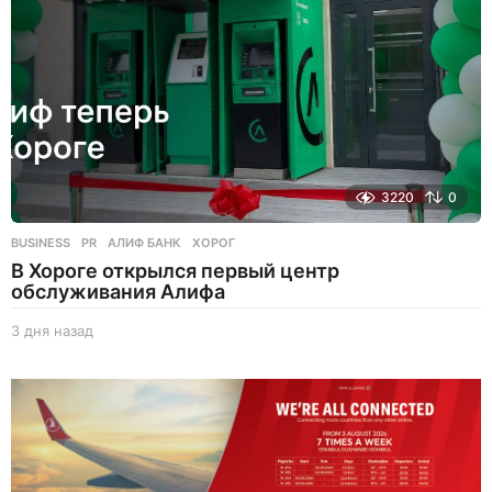
3220
0
BUSINESS
,
PR
АЛИФ БАНК
,
ХОРОГ
В Хороге открылся первый центр
обслуживания Алифа
3 дня назад
3
д
н
я
н
а
з
а