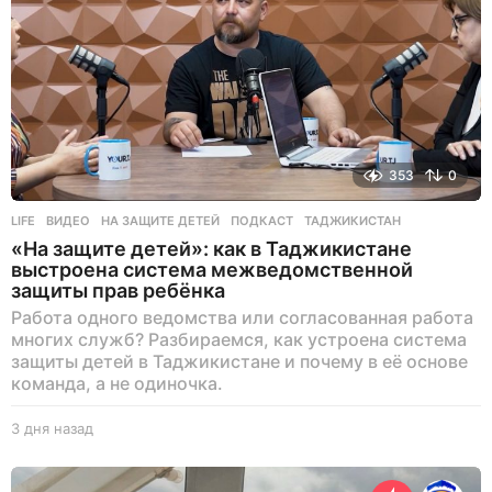
353
0
LIFE
ВИДЕО
,
НА ЗАЩИТЕ ДЕТЕЙ
,
ПОДКАСТ
,
ТАДЖИКИСТАН
«На защите детей»: как в Таджикистане
выстроена система межведомственной
защиты прав ребёнка
Работа одного ведомства или согласованная работа
многих служб? Разбираемся, как устроена система
защиты детей в Таджикистане и почему в её основе
команда, а не одиночка.
3 дня назад
3
д
н
я