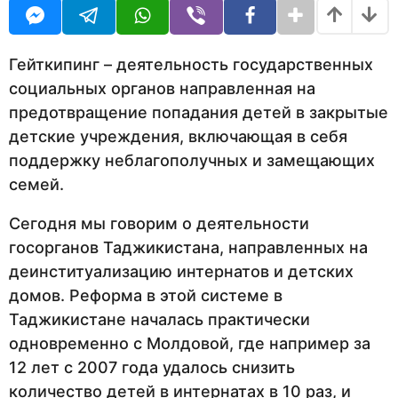
U
н
R
а
з
а
Гейткипинг – деятельность государственных
д
социальных органов направленная на
предотвращение попадания детей в закрытые
детские учреждения, включающая в себя
поддержку неблагополучных и замещающих
семей.
Сегодня мы говорим о деятельности
госорганов Таджикистана, направленных на
деинституализацию интернатов и детских
домов. Реформа в этой системе в
Таджикистане началась практически
одновременно с Молдовой, где например за
12 лет с 2007 года удалось снизить
количество детей в интернатах в 10 раз, и