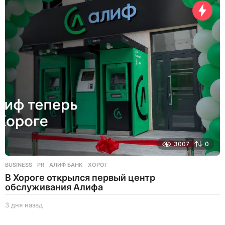
я
н
а
з
а
д
3007
0
BUSINESS
,
PR
АЛИФ БАНК
,
ХОРОГ
В Хороге открылся первый центр
обслуживания Алифа
3 дня назад
3
д
н