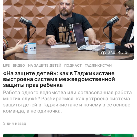
330
0
LIFE
ВИДЕО
,
НА ЗАЩИТЕ ДЕТЕЙ
,
ПОДКАСТ
,
ТАДЖИКИСТАН
«На защите детей»: как в Таджикистане
выстроена система межведомственной
защиты прав ребёнка
Работа одного ведомства или согласованная работа
многих служб? Разбираемся, как устроена система
защиты детей в Таджикистане и почему в её основе
команда, а не одиночка.
3 дня назад
3
д
н