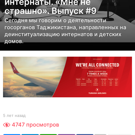
интернаты. «Мне не
а
страшно». Выпуск #9
з
а
Сегодня мы говорим о деятельности
д
госорганов Таджикистана, направленных на
5
деинституализацию интернатов и детских
домов.
л
е
т
н
а
з
а
д
b
5 лет назад
5
y
л
4747
просмотров
Y
е
O
т