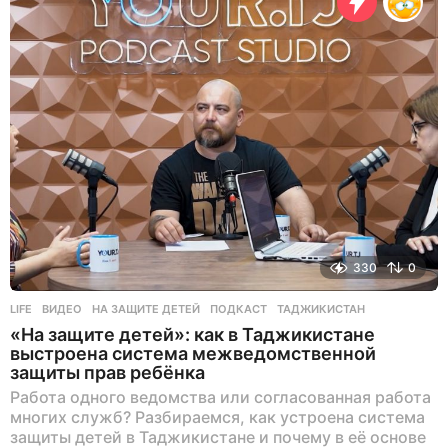
н
а
з
а
д
330
0
LIFE
ВИДЕО
,
НА ЗАЩИТЕ ДЕТЕЙ
,
ПОДКАСТ
,
ТАДЖИКИСТАН
«На защите детей»: как в Таджикистане
выстроена система межведомственной
защиты прав ребёнка
Работа одного ведомства или согласованная работа
многих служб? Разбираемся, как устроена система
защиты детей в Таджикистане и почему в её основе