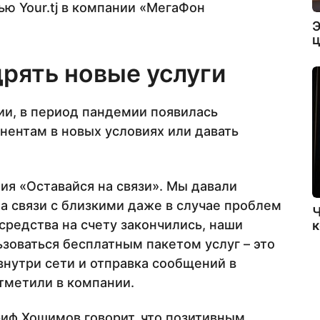
ью Your.tj в компании «МегаФон
Э
ц
рять новые услуги
и, в период пандемии появилась
ентам в новых условиях или давать
ция «Оставайся на связи». Мы давали
 связи с близкими даже в случае проблем
Ч
средства на счету закончились, наши
к
ьзоваться бесплатным пакетом услуг – это
внутри сети и отправка сообщений в
тметили в компании.
иф Хошимов говорит, что позитивным