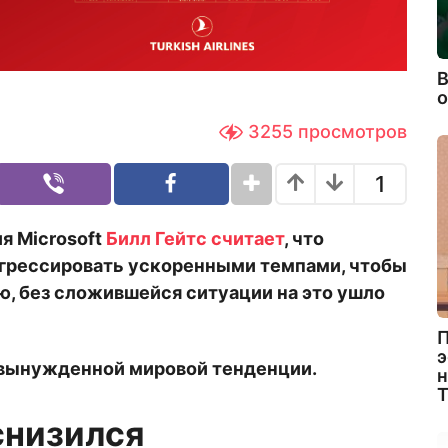
В
3255
просмотров
1
я Microsoft
Билл Гейтс считает
, что
грессировать ускоренными темпами, чтобы
ю, без сложившейся ситуации на это ушло
П
э
т вынужденной мировой тенденции.
н
снизился