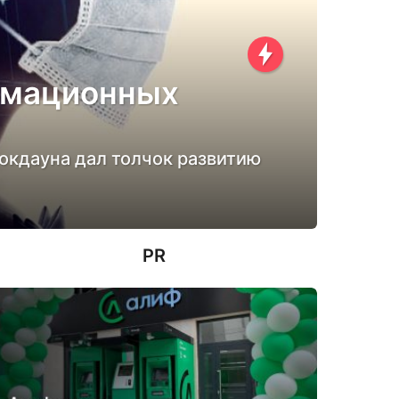
рмационных
локдауна дал толчок развитию
PR