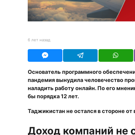
з
а
д
b
6 лет назад
6
y
л
Y
е
O
т
U
н
R
а
Основатель программного обеспечени
з
пандемия вынудила человечество про
а
д
наладить работу онлайн. По его мнени
бы порядка 12 лет.
Таджикистан не остался в стороне о
Доход компаний не 