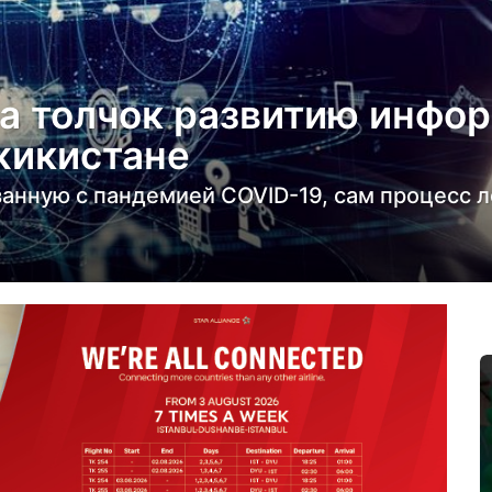
ла толчок развитию инфо
жикистане
занную с пандемией COVID-19, сам процесс 