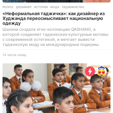
PEOPLE
ДИЗАЙНЕР
,
ИСТОРИЯ
,
МОДА
,
ТАДЖИКИСТАН
«Неформальная таджичка»: как дизайнер из
Худжанда переосмысливает национальную
одежду
Шахина создала этно-коллекцию QASHANG, в
которой соединяет таджикские культурные мотивы
с современной эстетикой, и мечтает вывести
таджикскую моду на международные подиумы.
14 часов назад
1
4
ч
а
с
о
в
н
а
з
а
д