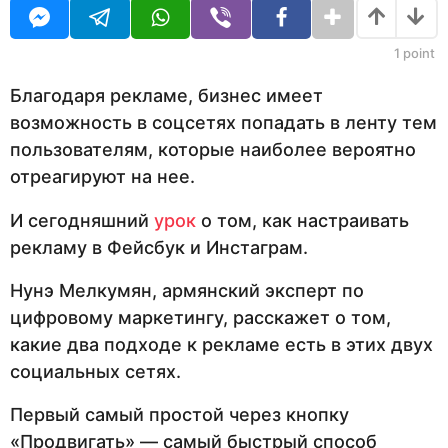
д
U
а
R
н
а
1
point
з
а
Благодаря рекламе, бизнес имеет
д
возможность в соцсетях попадать в ленту тем
пользователям, которые наиболее вероятно
отреагируют на нее.
И сегодняшний
урок
о том, как настраивать
рекламу в Фейсбук и Инстаграм.
Нунэ Мелкумян, армянский эксперт по
цифровому маркетингу, расскажет о том,
какие два подходе к рекламе есть в этих двух
социальных сетях.
Первый самый простой через кнопку
«Продвигать» — самый быстрый способ