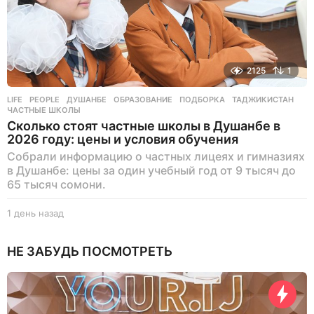
2125
1
LIFE
,
PEOPLE
ДУШАНБЕ
,
ОБРАЗОВАНИЕ
,
ПОДБОРКА
,
ТАДЖИКИСТАН
,
ЧАСТНЫЕ ШКОЛЫ
Сколько стоят частные школы в Душанбе в
2026 году: цены и условия обучения
Собрали информацию о частных лицеях и гимназиях
в Душанбе: цены за один учебный год от 9 тысяч до
65 тысяч сомони.
1 день назад
1
д
е
НЕ ЗАБУДЬ ПОСМОТРЕТЬ
н
ь
н
а
з