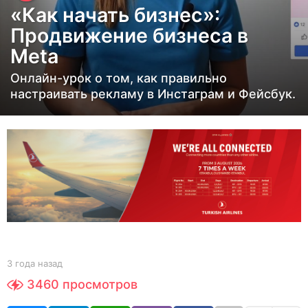
«Как начать бизнес»:
д
Продвижение бизнеса в
а
Meta
н
а
Онлайн-урок о том, как правильно
з
настраивать рекламу в Инстаграм и Фейсбук.
а
д
3
г
о
д
а
н
а
b
3 года назад
3
y
з
г
3460
просмотров
Y
о
а
O
д