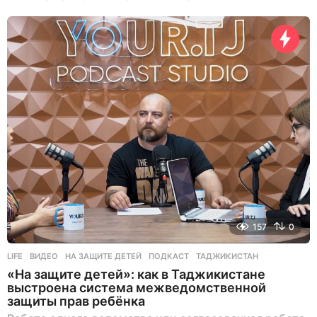
157
0
LIFE
ВИДЕО
,
НА ЗАЩИТЕ ДЕТЕЙ
,
ПОДКАСТ
,
ТАДЖИКИСТАН
«На защите детей»: как в Таджикистане
выстроена система межведомственной
защиты прав ребёнка