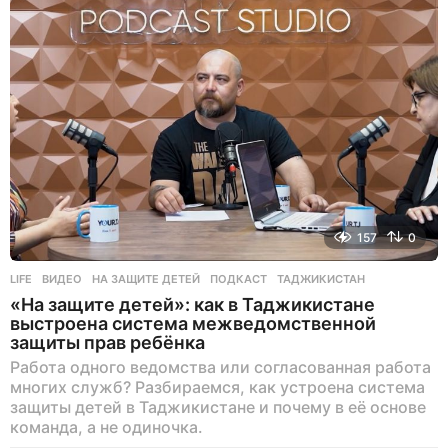
а
д
157
0
LIFE
ВИДЕО
,
НА ЗАЩИТЕ ДЕТЕЙ
,
ПОДКАСТ
,
ТАДЖИКИСТАН
«На защите детей»: как в Таджикистане
выстроена система межведомственной
защиты прав ребёнка
Работа одного ведомства или согласованная работа
многих служб? Разбираемся, как устроена система
защиты детей в Таджикистане и почему в её основе
команда, а не одиночка.