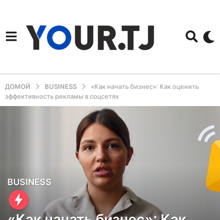
ДОМОЙ
BUSINESS
«Как начать бизнес»: Как оценить
эффективность рекламы в соцсетях
3
BUSINESS
г
о
«Как начать бизнес»: Как