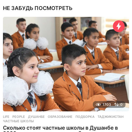
н
НЕ ЗАБУДЬ ПОСМОТРЕТЬ
я
н
а
з
а
д
1703
0
LIFE
,
PEOPLE
ДУШАНБЕ
,
ОБРАЗОВАНИЕ
,
ПОДБОРКА
,
ТАДЖИКИСТАН
,
ЧАСТНЫЕ ШКОЛЫ
Сколько стоят частные школы в Душанбе в