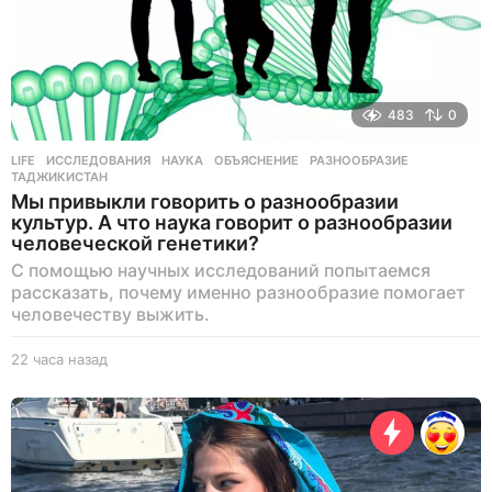
483
0
LIFE
ИССЛЕДОВАНИЯ
,
НАУКА
,
ОБЪЯСНЕНИЕ
,
РАЗНООБРАЗИЕ
,
ТАДЖИКИСТАН
Мы привыкли говорить о разнообразии
культур. А что наука говорит о разнообразии
человеческой генетики?
С помощью научных исследований попытаемся
рассказать, почему именно разнообразие помогает
человечеству выжить.
22 часа назад
2
1
ч
а
с
н
а