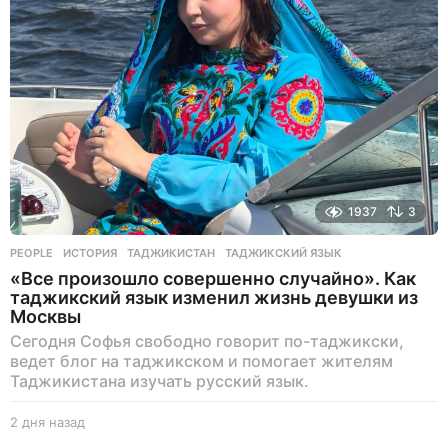
з
а
д
1937
3
PEOPLE
ИСТОРИЯ
,
ТАДЖИКИСТАН
,
ТАДЖИКСКИЙ ЯЗЫК
«Все произошло совершенно случайно». Как
таджикский язык изменил жизнь девушки из
Москвы
Сегодня Софья свободно говорит по-таджикски,
ведет блог на таджикском и помогает жителям
Таджикистана изучать русский язык.
2 дня назад
2
д