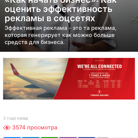
д
оценить эффективность
а
рекламы в соцсетях
н
а
Эффективная реклама - это та реклама,
з
которая генерирует как можно больше
средств для бизнеса.
а
д
3
г
о
д
а
н
а
з
b
3 года назад
3
y
г
а
3574
просмотра
Y
о
д
O
д