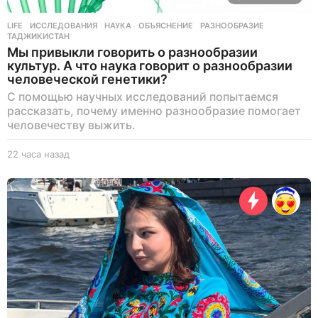
LIFE
ИССЛЕДОВАНИЯ
,
НАУКА
,
ОБЪЯСНЕНИЕ
,
РАЗНООБРАЗИЕ
,
ТАДЖИКИСТАН
Мы привыкли говорить о разнообразии
культур. А что наука говорит о разнообразии
человеческой генетики?
С помощью научных исследований попытаемся
рассказать, почему именно разнообразие помогает
человечеству выжить.
22 часа назад
2
1
ч
а
с
н
а
з
а
д