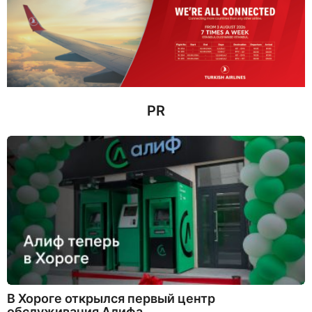
а
с
о
в
н
а
з
а
д
PR
В Хороге открылся первый центр
обслуживания Алифа