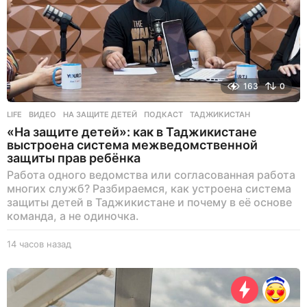
163
0
LIFE
ВИДЕО
,
НА ЗАЩИТЕ ДЕТЕЙ
,
ПОДКАСТ
,
ТАДЖИКИСТАН
«На защите детей»: как в Таджикистане
выстроена система межведомственной
защиты прав ребёнка
Работа одного ведомства или согласованная работа
многих служб? Разбираемся, как устроена система
защиты детей в Таджикистане и почему в её основе
команда, а не одиночка.
14 часов назад
1
4
ч
а
с