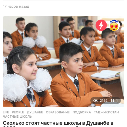
17 часов назад
1
7
ч
а
с
о
в
н
а
з
а
д
2152
1
LIFE
,
PEOPLE
ДУШАНБЕ
,
ОБРАЗОВАНИЕ
,
ПОДБОРКА
,
ТАДЖИКИСТАН
,
ЧАСТНЫЕ ШКОЛЫ
Сколько стоят частные школы в Душанбе в