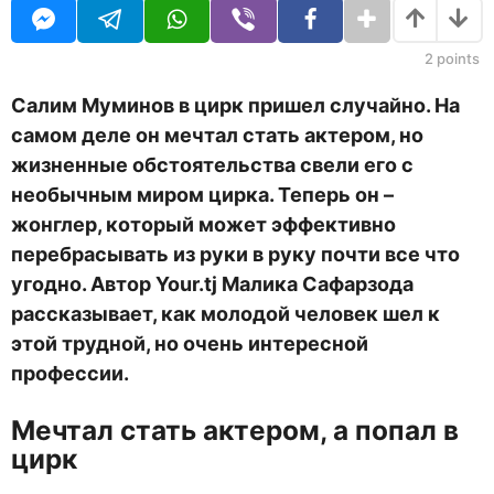
U
н
R
а
з
2
points
а
д
Салим Муминов в цирк пришел случайно. На
самом деле он мечтал стать актером, но
жизненные обстоятельства свели его с
необычным миром цирка. Теперь он –
жонглер, который может эффективно
перебрасывать из руки в руку почти все что
угодно. Автор
Your
.
tj
Малика Сафарзода
рассказывает, как
молодой человек шел к
этой трудной, но очен
ь интересной
профессии.
Мечтал стать актером, а попал в
цирк