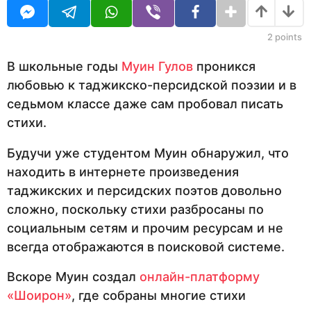
з
U
я
R
ц
а
а
2
points
д
н
а
В школьные годы
Муин Гулов
проникся
з
любовью к таджикско-персидской поэзии и в
а
д
седьмом классе даже сам пробовал писать
стихи.
Будучи уже студентом Муин обнаружил, что
находить в интернете произведения
таджикских и персидских поэтов довольно
сложно, поскольку стихи разбросаны по
социальным сетям и прочим ресурсам и не
всегда отображаются в поисковой системе.
Вскоре Муин создал
онлайн-платформу
«Шоирон»
, где собраны многие стихи