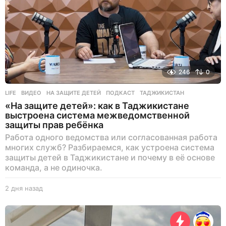
246
0
LIFE
ВИДЕО
,
НА ЗАЩИТЕ ДЕТЕЙ
,
ПОДКАСТ
,
ТАДЖИКИСТАН
«На защите детей»: как в Таджикистане
выстроена система межведомственной
защиты прав ребёнка
Работа одного ведомства или согласованная работа
многих служб? Разбираемся, как устроена система
защиты детей в Таджикистане и почему в её основе
команда, а не одиночка.
2 дня назад
2
д
н
я