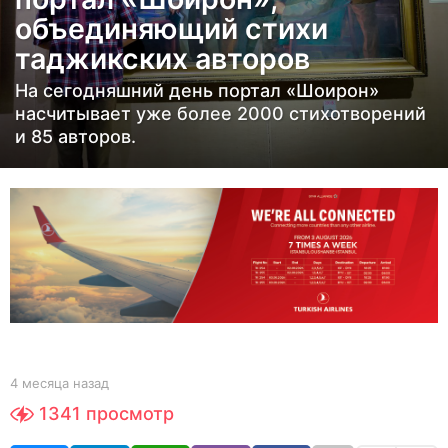
я
объединяющий стихи
ц
таджикских авторов
а
н
На сегодняшний день портал «Шоирон»
а
насчитывает уже более 2000 стихотворений
з
и 85 авторов.
а
д
4
м
е
с
я
ц
а
b
4 месяца назад
4
y
м
н
1341
просмотр
Y
е
а
O
с