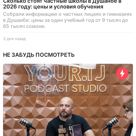
Сколько стоят частные школы в Душанбе в
2026 году: цены и условия обучения
Собрали информацию о частных лицеях и гимназиях
в Душанбе: цены за один учебный год от 9 тысяч до
65 тысяч сомони.
3 дня назад
3
д
н
НЕ ЗАБУДЬ ПОСМОТРЕТЬ
я
н
а
з
а
д