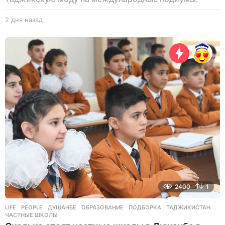
2 дня назад
2
д
н
я
н
а
з
а
д
2400
1
LIFE
,
PEOPLE
ДУШАНБЕ
,
ОБРАЗОВАНИЕ
,
ПОДБОРКА
,
ТАДЖИКИСТАН
,
ЧАСТНЫЕ ШКОЛЫ