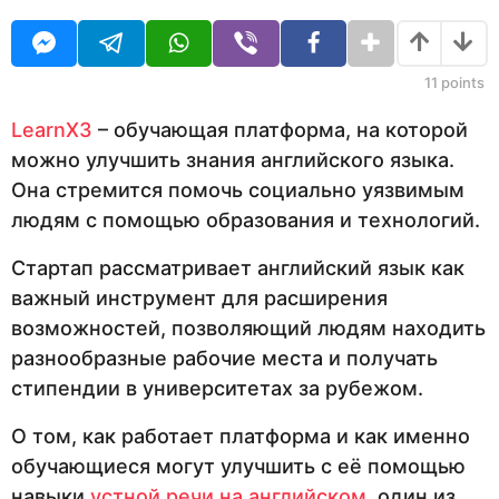
O
д
U
а
R
н
а
11
points
з
а
LearnX3
– обучающая платформа, на которой
д
можно улучшить знания английского языка.
Она стремится помочь социально уязвимым
людям с помощью образования и технологий.
Стартап рассматривает английский язык как
важный инструмент для расширения
возможностей, позволяющий людям находить
разнообразные рабочие места и получать
стипендии в университетах за рубежом.
О том, как работает платформа и как именно
обучающиеся могут улучшить с её помощью
навыки
устной речи на английском
, один из