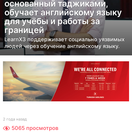
основанный таджиками,
а
обучает английскому языку
н
для учёбы и работы за
а
з
границей
а
LearnX3 поддерживает социально уязвимых
д
людей через обучение английскому языку.
2
г
о
д
а
н
а
з
а
b
2 года назад
2
д
y
г
5065
просмотров
Y
о