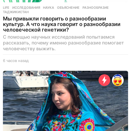
LIFE
ИССЛЕДОВАНИЯ
,
НАУКА
,
ОБЪЯСНЕНИЕ
,
РАЗНООБРАЗИЕ
,
ТАДЖИКИСТАН
Мы привыкли говорить о разнообразии
культур. А что наука говорит о разнообразии
человеческой генетики?
С помощью научных исследований попытаемся
рассказать, почему именно разнообразие помогает
человечеству выжить.
6 часов назад
5
ч
а
с
о
в
н
а
з
а
д