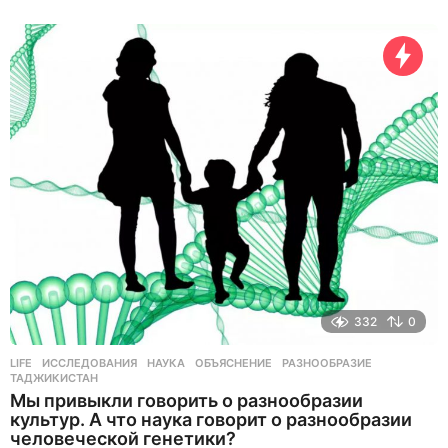
ч
а
с
а
н
а
з
а
д
332
0
LIFE
ИССЛЕДОВАНИЯ
,
НАУКА
,
ОБЪЯСНЕНИЕ
,
РАЗНООБРАЗИЕ
,
ТАДЖИКИСТАН
Мы привыкли говорить о разнообразии
культур. А что наука говорит о разнообразии
человеческой генетики?