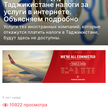
Таджикистане налоги за
н
услуги в интернете.
а
Объясняем подробно
з
а
Услуги тех иностранных компаний, которые
д
откажутся платить налоги в Таджикистане,
6
будут здесь не доступны.
л
е
т
н
а
з
а
д
b
6 лет назад
6
y
л
10922
просмотра
Y
е