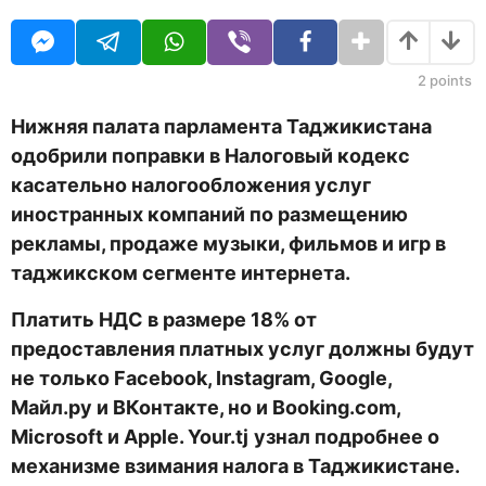
O
т
U
н
R
а
з
2
points
а
д
Нижняя палата парламента Таджикистана
одобрили поправки в Налоговый кодекс
касательно налогообложения услуг
иностранных компаний по размещению
рекламы, продаже музыки, фильмов и игр в
таджикском сегменте интернета.
Платить НДС в размере 18% от
предоставления платных услуг должны будут
не только Facebook, Instagram, Google,
Майл.ру и ВКонтакте, но и Booking.com,
Microsoft и Apple.
Your
.
tj
узнал подробнее о
механизме взимания налога в Таджикистане.