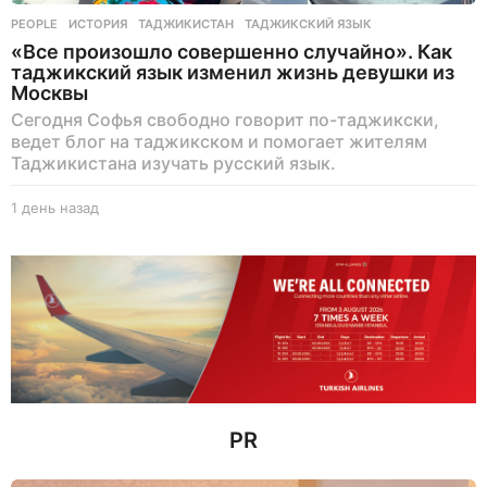
PEOPLE
ИСТОРИЯ
,
ТАДЖИКИСТАН
,
ТАДЖИКСКИЙ ЯЗЫК
«Все произошло совершенно случайно». Как
таджикский язык изменил жизнь девушки из
Москвы
Сегодня Софья свободно говорит по-таджикски,
ведет блог на таджикском и помогает жителям
Таджикистана изучать русский язык.
1 день назад
1
д
е
н
ь
н
а
з
а
д
PR