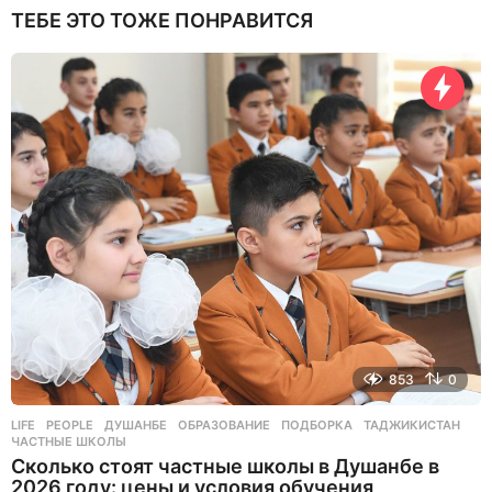
ТЕБЕ ЭТО ТОЖЕ ПОНРАВИТСЯ
853
0
LIFE
,
PEOPLE
ДУШАНБЕ
,
ОБРАЗОВАНИЕ
,
ПОДБОРКА
,
ТАДЖИКИСТАН
,
ЧАСТНЫЕ ШКОЛЫ
Сколько стоят частные школы в Душанбе в
2026 году: цены и условия обучения