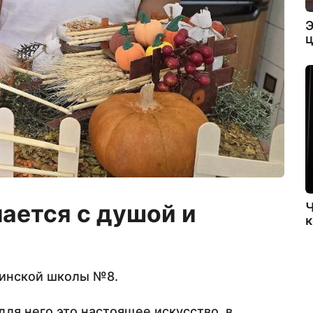
Э
ц
ается с душой и
Ч
к
бинской школы №8.
для него это настоящее искусство, в