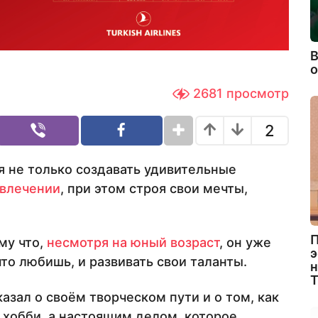
В
2681
просмотр
2
я не только создавать удивительные
увлечении
, при этом строя свои мечты,
П
му что,
несмотря на юный возраст
, он уже
э
что любишь, и развивать свои таланты.
н
казал о своём творческом пути и о том, как
 хобби, а настоящим делом, которое