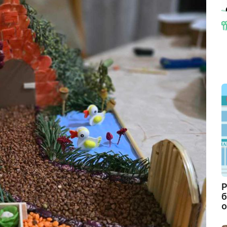
Р
б
о