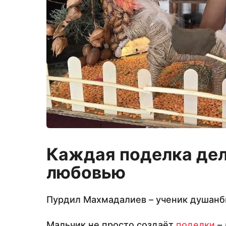
Каждая поделка дел
любовью
Пурдил Махмадалиев – ученик душан
Мальчик не просто создаёт
поделки
– 