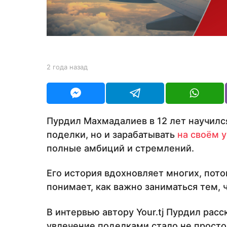
а
н
а
з
а
b
2 года назад
2
д
y
г
Y
о
O
д
U
а
R
н
Пурдил Махмадалиев в 12 лет научилс
а
поделки, но и зарабатывать
на своём 
з
а
полные амбиций и стремлений.
д
Его история вдохновляет многих, пото
понимает, как важно заниматься тем, 
В интервью автору Your.tj Пурдил расс
увлечение поделками стало не просто