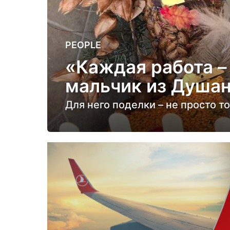
2
PEOPLE
г
«Каждая работа –
о
мальчик из Душан
д
а
Для него поделки – не просто т
н
а
з
а
д
2
г
о
д