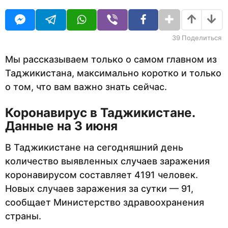
O
т
U
н
R
а
з
39
Поделиться
а
д
Мы рассказываем только о самом главном из
Таджикистана, максимально коротко и только
о том, что вам важно знать сейчас.
Коронавирус в Таджикистане.
Данные на 3 июня
В Таджикистане на сегодняшний день
количество выявленных случаев заражения
коронавирусом составляет 4191 человек.
Новых случаев заражения за сутки — 91,
сообщает Министерство здравоохранения
страны.