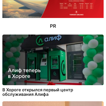
н
а
з
а
д
PR
В Хороге открылся первый центр
обслуживания Алифа