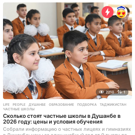
ч
а
с
а
н
а
з
а
д
2210
1
LIFE
,
PEOPLE
ДУШАНБЕ
,
ОБРАЗОВАНИЕ
,
ПОДБОРКА
,
ТАДЖИКИСТАН
,
ЧАСТНЫЕ ШКОЛЫ
Сколько стоят частные школы в Душанбе в
2026 году: цены и условия обучения
Собрали информацию о частных лицеях и гимназиях
в Душанбе: цены за один учебный год от 9 тысяч до