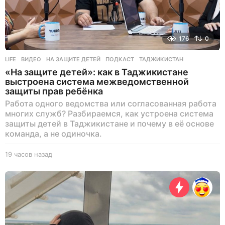
176
0
LIFE
ВИДЕО
,
НА ЗАЩИТЕ ДЕТЕЙ
,
ПОДКАСТ
,
ТАДЖИКИСТАН
«На защите детей»: как в Таджикистане
выстроена система межведомственной
защиты прав ребёнка
Работа одного ведомства или согласованная работа
многих служб? Разбираемся, как устроена система
защиты детей в Таджикистане и почему в её основе
команда, а не одиночка.
19 часов назад
1
9
ч
а
с
о
в
н