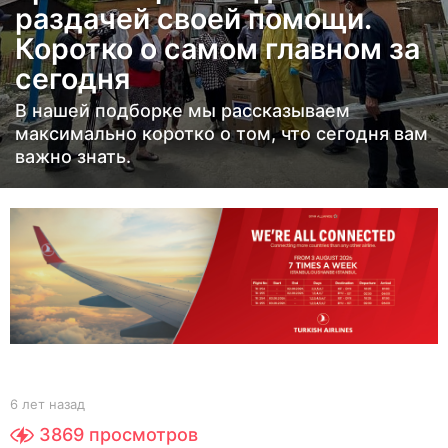
раздачей своей помощи.
з
а
Коротко о самом главном за
д
сегодня
6
В нашей подборке мы рассказываем
л
максимально коротко о том, что сегодня вам
е
важно знать.
т
н
а
з
а
д
b
6 лет назад
6
y
л
3869
просмотров
Y
е