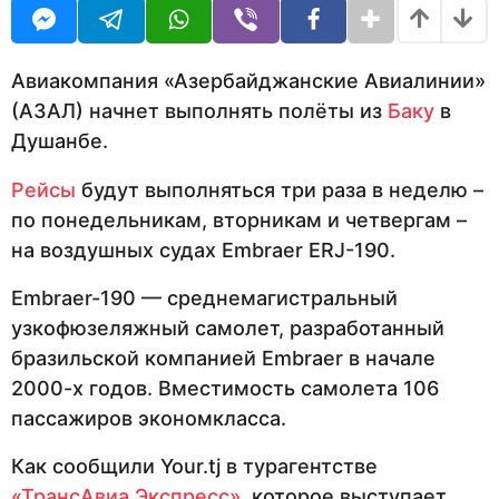
д
U
а
R
н
а
з
Авиакомпания «Азербайджанские Авиалинии»
а
(АЗАЛ) начнет выполнять полёты из
Баку
в
д
Душанбе.
Рейсы
будут выполняться три раза в неделю –
по понедельникам, вторникам и четвергам –
на воздушных судах Embraer ERJ-190.
Embraer-190 — среднемагистральный
узкофюзеляжный самолет, разработанный
бразильской компанией Embraer в начале
2000-х годов. Вместимость самолета 106
пассажиров экономкласса.
Как сообщили Your.tj в турагентстве
«ТрансАвиа Экспресс»
, которое выступает