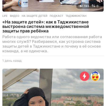
193
0
LIFE
ВИДЕО
,
НА ЗАЩИТЕ ДЕТЕЙ
,
ПОДКАСТ
,
ТАДЖИКИСТАН
«На защите детей»: как в Таджикистане
выстроена система межведомственной
защиты прав ребёнка
Работа одного ведомства или согласованная работа
многих служб? Разбираемся, как устроена система
защиты детей в Таджикистане и почему в её основе
команда, а не одиночка.
1 день назад
1
д
е
н
ь
н
а
з
а
д