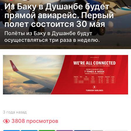
Из Баку в Душанбе будет
д
прямой авиарейс. Первый
а
полет состоится 30 мая
н
а
Полёты из Баку в Душанбе будут
з
осуществляться три раза в неделю.
а
д
3
г
о
д
а
н
а
b
3 года назад
3
y
з
г
3808
просмотров
Y
о
а
O
д