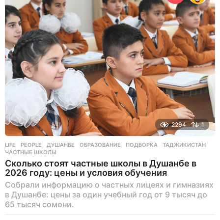
н
а
з
а
д
2294
1
LIFE
,
PEOPLE
ДУШАНБЕ
,
ОБРАЗОВАНИЕ
,
ПОДБОРКА
,
ТАДЖИКИСТАН
,
ЧАСТНЫЕ ШКОЛЫ
Сколько стоят частные школы в Душанбе в
2026 году: цены и условия обучения
Собрали информацию о частных лицеях и гимназиях
в Душанбе: цены за один учебный год от 9 тысяч до
65 тысяч сомони.