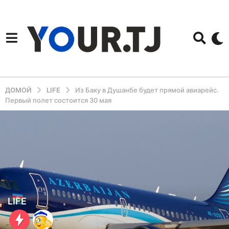
ДОМОЙ
LIFE
Из Баку в Душанбе будет прямой авиарейс.
Первый полет состоится 30 мая
3
LIFE
г
о