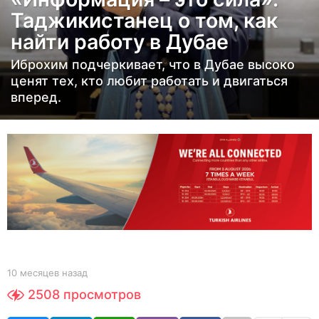
е
Таджикистанец о том, как
с
найти работу в Дубае
я
ц
Иброхим подчеркивает, что в Дубае высоко
е
ценят тех, кто любит работать и двигаться
вперед.
в
н
а
з
а
д
1
0
м
е
b
10 месяцев назад
1
y
0
с
2508
просмотров
Y
м
я
O
е