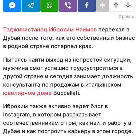
U
с
ц
R
я
е
ц
2
points
в
е
в
н
Таджикистанец Иброхим Наимов
переехал в
н
а
Дубай после того, как его собственный бизнес
а
з
з
в родной стране потерпел крах.
а
а
д
Пытаясь найти выход из непростой ситуации,
д
мужчина смог успешно трудоустроиться в
другой стране и сегодня занимает должность
консультанта по продажам в итальянском
ювелирном доме
Buccellati.
Иброхим также активно ведет блог в
Instagram, в котором рассказывает
соотечественникам о том, как найти работу в
Дубае и как построить карьеру в этом городе.