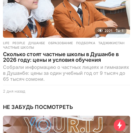
2221
1
LIFE
,
PEOPLE
ДУШАНБЕ
,
ОБРАЗОВАНИЕ
,
ПОДБОРКА
,
ТАДЖИКИСТАН
,
ЧАСТНЫЕ ШКОЛЫ
Сколько стоят частные школы в Душанбе в
2026 году: цены и условия обучения
Собрали информацию о частных лицеях и гимназиях
в Душанбе: цены за один учебный год от 9 тысяч до
65 тысяч сомони.
2 дня назад
2
д
н
НЕ ЗАБУДЬ ПОСМОТРЕТЬ
я
н
а
з
а