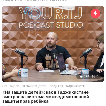
178
0
LIFE
ВИДЕО
,
НА ЗАЩИТЕ ДЕТЕЙ
,
ПОДКАСТ
,
ТАДЖИКИСТАН
«На защите детей»: как в Таджикистане
выстроена система межведомственной
защиты прав ребёнка