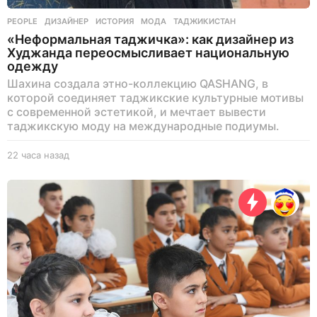
PEOPLE
ДИЗАЙНЕР
,
ИСТОРИЯ
,
МОДА
,
ТАДЖИКИСТАН
«Неформальная таджичка»: как дизайнер из
Худжанда переосмысливает национальную
одежду
Шахина создала этно-коллекцию QASHANG, в
которой соединяет таджикские культурные мотивы
с современной эстетикой, и мечтает вывести
таджикскую моду на международные подиумы.
22 часа назад
2
2
ч
а
с
а
н
а
з
а
д