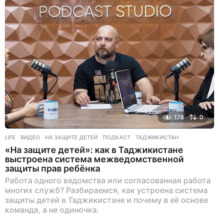
д
178
0
LIFE
ВИДЕО
,
НА ЗАЩИТЕ ДЕТЕЙ
,
ПОДКАСТ
,
ТАДЖИКИСТАН
«На защите детей»: как в Таджикистане
выстроена система межведомственной
защиты прав ребёнка
Работа одного ведомства или согласованная работа
многих служб? Разбираемся, как устроена система
защиты детей в Таджикистане и почему в её основе
команда, а не одиночка.