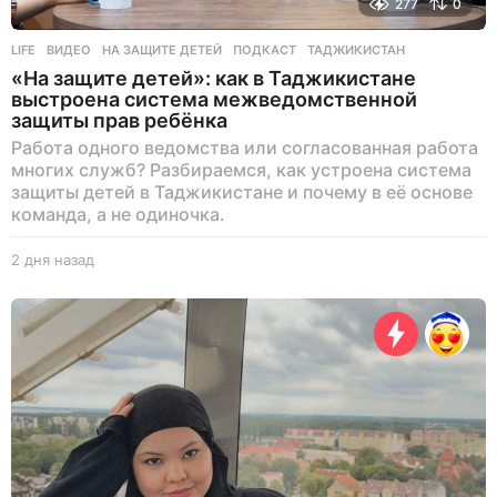
277
0
LIFE
ВИДЕО
,
НА ЗАЩИТЕ ДЕТЕЙ
,
ПОДКАСТ
,
ТАДЖИКИСТАН
«На защите детей»: как в Таджикистане
выстроена система межведомственной
защиты прав ребёнка
Работа одного ведомства или согласованная работа
многих служб? Разбираемся, как устроена система
защиты детей в Таджикистане и почему в её основе
команда, а не одиночка.
2 дня назад
2
д
н
я
н
а
з
а
д