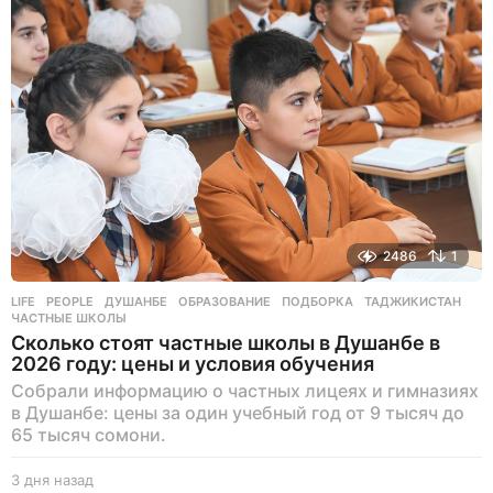
з
а
д
2486
1
LIFE
,
PEOPLE
ДУШАНБЕ
,
ОБРАЗОВАНИЕ
,
ПОДБОРКА
,
ТАДЖИКИСТАН
,
ЧАСТНЫЕ ШКОЛЫ
Сколько стоят частные школы в Душанбе в
2026 году: цены и условия обучения
Собрали информацию о частных лицеях и гимназиях
в Душанбе: цены за один учебный год от 9 тысяч до
65 тысяч сомони.
3 дня назад
3