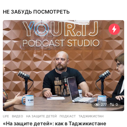
д
н
НЕ ЗАБУДЬ ПОСМОТРЕТЬ
я
н
а
з
а
д
277
0
LIFE
ВИДЕО
,
НА ЗАЩИТЕ ДЕТЕЙ
,
ПОДКАСТ
,
ТАДЖИКИСТАН
«На защите детей»: как в Таджикистане