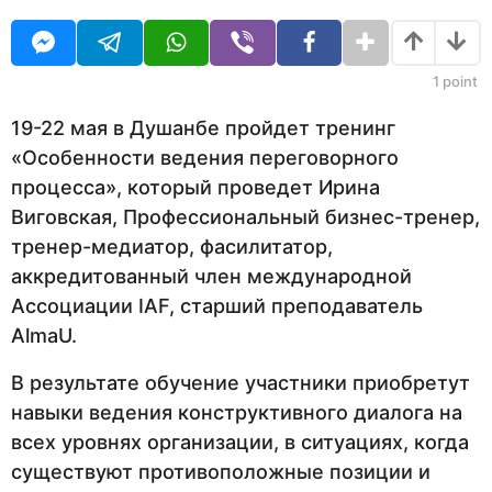
O
д
U
а
R
н
а
1
point
з
а
19-22 мая в Душанбе пройдет тренинг
д
«Особенности ведения переговорного
процесса», который проведет Ирина
Виговская, Профессиональный бизнес-тренер,
тренер-медиатор, фасилитатор,
аккредитованный член международной
Ассоциации IAF, старший преподаватель
AlmaU.
В результате обучение участники приобретут
навыки ведения конструктивного диалога на
всех уровнях организации, в ситуациях, когда
существуют противоположные позиции и