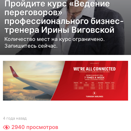
Пройдите курс «Ведение
н
переговоров»
а
з
профессионального бизнес-
а
тренера Ирины Виговской
д
Количество мест на курс ограничено.
4
Запишитесь сейчас.
г
о
д
а
н
а
з
а
д
b
4 года назад
4
y
г
2940
просмотров
Y
о