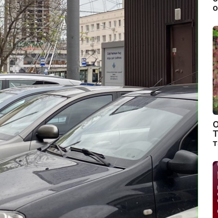
о
О
Т
т