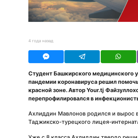
а
н
а
з
а
b
4 года назад
4
д
y
г
Y
о
O
д
U
а
R
н
Студент Башкирского медицинского у
а
пандемии коронавируса решил помочь
з
а
красной зоне. Автор
Your
.
tj
Файзуллохо
д
перепрофилировался в инфекционисты
Ахлиддин Мавлонов родился и вырос 
Таджикско-турецкого лицея-интернат
Уже с 8 класса Ахлиддин твердо реши