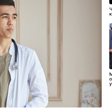
Ч
к
о