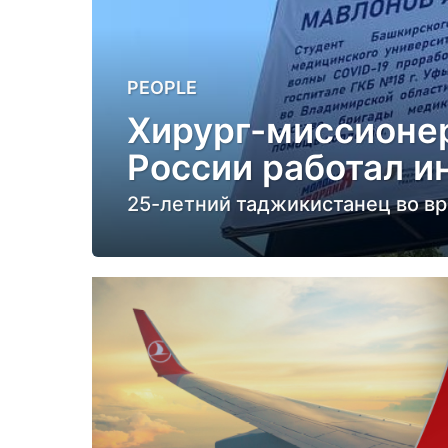
4
PEOPLE
г
Хирург-миссионер
о
России работал 
д
а
25-летний таджикистанец во вр
н
а
з
а
д
4
г
о
д