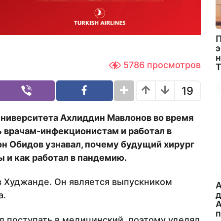
П
э
н
5786
просмотров
19
ниверситета Ахлиддин Мавлонов во время
 врачам-инфекционистам и работал в
н Обидов узнавал, почему будущий хирург
 и как работал в пандемию.
в Худжанде. Он является выпускником
A
а.
А
л поступать в медицинский, поэтому уделял