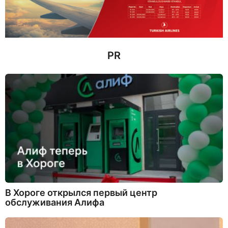
з
а
д
PR
В Хороге открылся первый центр
обслуживания Алифа