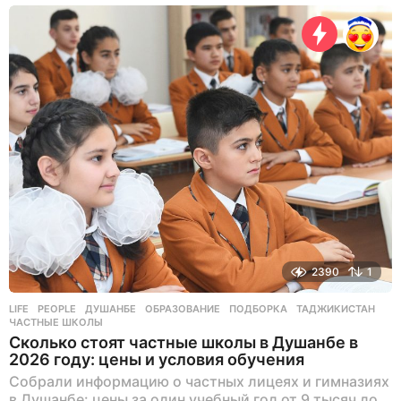
н
я
н
а
з
а
д
2390
1
LIFE
,
PEOPLE
ДУШАНБЕ
,
ОБРАЗОВАНИЕ
,
ПОДБОРКА
,
ТАДЖИКИСТАН
,
ЧАСТНЫЕ ШКОЛЫ
Сколько стоят частные школы в Душанбе в
2026 году: цены и условия обучения
Собрали информацию о частных лицеях и гимназиях
в Душанбе: цены за один учебный год от 9 тысяч до