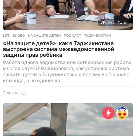
232
0
LIFE
ВИДЕО
,
НА ЗАЩИТЕ ДЕТЕЙ
,
ПОДКАСТ
,
ТАДЖИКИСТАН
«На защите детей»: как в Таджикистане
выстроена система межведомственной
защиты прав ребёнка
Работа одного ведомства или согласованная работа
многих служб? Разбираемся, как устроена система
защиты детей в Таджикистане и почему в её основе
команда, а не одиночка.
2 дня назад
2
д
н
я
н
а
з
а