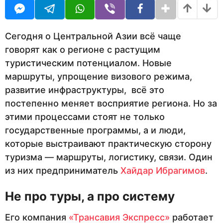
ц
U
я
R
а
ц
а
н
н
Сегодня о Центральной Азии всё чаще
а
а
говорят как о регионе с растущим
з
з
туристическим потенциалом. Новые
а
а
д
маршруты, упрощение визового режима,
д
развитие инфраструктуры, всё это
постепенно меняет восприятие региона. Но за
этими процессами стоят не только
государственные программы, а и люди,
которые выстраивают практическую сторону
туризма — маршруты, логистику, связи. Один
из них предприниматель
Хайдар Ибрагимов
.
Не про туры, а про систему
Его компания
«Трансавия Экспресс»
работает