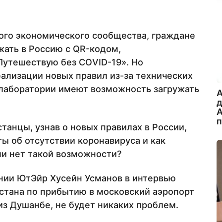
ого экономического сообщества, граждане
ать в Россию с QR-кодом,
Путешествую без CОVID-19». Но
еализации новых правил из-за технических
 лаборатории имеют возможность загружать
A
А
анцы, узнав о новых правилах в России,
ты об отсутствии коронавируса и как
ли нет такой возможности?
нии ЮтЭйр Хусейн Усманов в интервью
кистана по прибытию в московский аэропорт
из Душанбе, не будет никаких проблем.