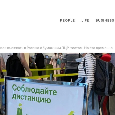
PEOPLE
LIFE
BUSINESS
или въезжать в Россию с бумажным ПЦР-тестом. Но это временно