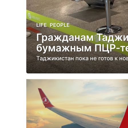
5
LIFE
,
PEOPLE
л
Гражданам Таджи
е
бумажным ПЦР-те
т
н
Таджикистан пока не готов к н
а
з
а
д
5
л
е
т
н