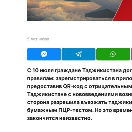
а
з
а
д
b
5 лет назад
5
y
л
Y
е
O
т
U
н
R
а
С 10 июля граждане Таджикистана до
з
правилам: зарегистрироваться в при
а
д
предоставив QR-код с отрицательным П
Таджикистане с нововведениями возн
сторона разрешила въезжать таджики
бумажным ПЦР-тестом. Но это времен
закончится неизвестно.