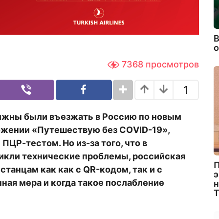
В
7368
просмотров
1
лжны были въезжать в Россию по новым
ложении «Путешествую без CОVID-19»,
ЦР-тестом. Но из-за того, что в
икли технические проблемы, российская
П
станцам как как с
QR
-кодом, так и с
э
ная мера и когда такое послабление
н