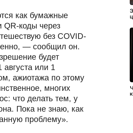
Э
тся как бумажные
ц
и QR-коды через
тешествую без CОVID-
менно, — сообщил он.
зрешение будет
1 августа или 1
ом, ажиотажа по этому
инственное, многих
Ч
к
ос: что делать тем, у
она. Пока не знаю, как
анную проблему».