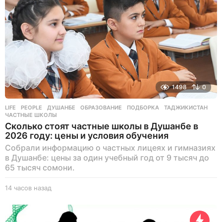
1498
0
LIFE
,
PEOPLE
ДУШАНБЕ
,
ОБРАЗОВАНИЕ
,
ПОДБОРКА
,
ТАДЖИКИСТАН
,
ЧАСТНЫЕ ШКОЛЫ
Сколько стоят частные школы в Душанбе в
2026 году: цены и условия обучения
Собрали информацию о частных лицеях и гимназиях
в Душанбе: цены за один учебный год от 9 тысяч до
65 тысяч сомони.
14 часов назад
1
4
ч
а