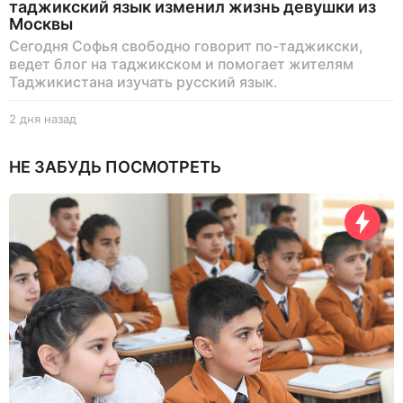
таджикский язык изменил жизнь девушки из
Москвы
Сегодня Софья свободно говорит по-таджикски,
ведет блог на таджикском и помогает жителям
Таджикистана изучать русский язык.
2 дня назад
2
д
н
НЕ ЗАБУДЬ ПОСМОТРЕТЬ
я
н
а
з
а
д