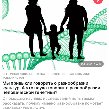
с
о
в
н
а
з
а
д
452
0
LIFE
ИССЛЕДОВАНИЯ
,
НАУКА
,
ОБЪЯСНЕНИЕ
,
РАЗНООБРАЗИЕ
,
ТАДЖИКИСТАН
Мы привыкли говорить о разнообразии
культур. А что наука говорит о разнообразии
человеческой генетики?
С помощью научных исследований попытаемся
рассказать, почему именно разнообразие помогает
человечеству выжить.