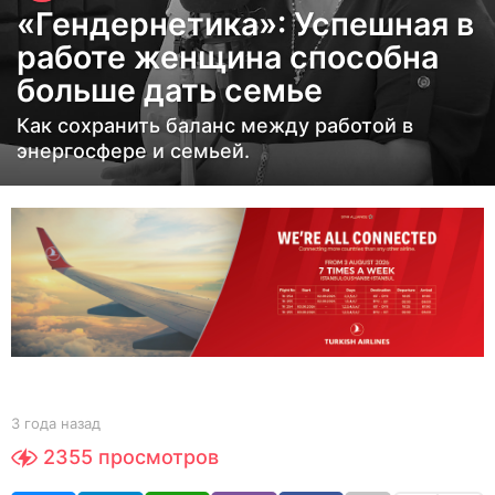
«Гендернетика»: Успешная в
д
работе женщина способна
а
больше дать семье
н
а
Как сохранить баланс между работой в
з
энергосфере и семьей.
а
д
3
г
о
д
а
н
а
b
3 года назад
3
y
з
г
2355
просмотров
Y
о
а
O
д