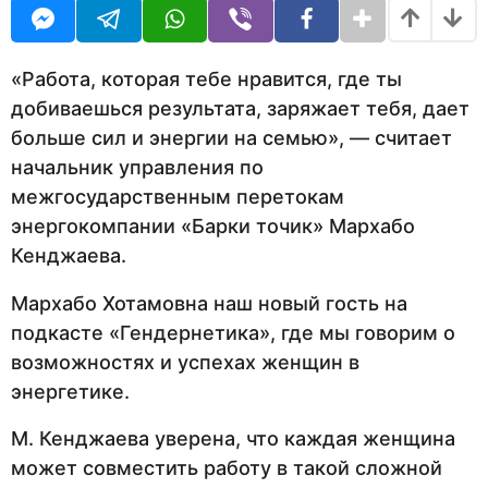
д
U
а
R
н
а
з
«Работа, которая тебе нравится, где ты
а
добиваешься результата, заряжает тебя, дает
д
больше сил и энергии на семью», — считает
начальник управления по
межгосударственным перетокам
энергокомпании «Барки точик» Мархабо
Кенджаева.
Мархабо Хотамовна наш новый гость на
подкасте «Гендернетика», где мы говорим о
возможностях и успехах женщин в
энергетике.
М. Кенджаева уверена, что каждая женщина
может совместить работу в такой сложной