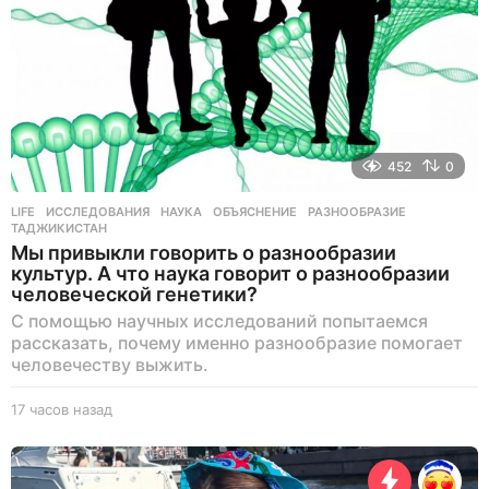
а
д
452
0
LIFE
ИССЛЕДОВАНИЯ
,
НАУКА
,
ОБЪЯСНЕНИЕ
,
РАЗНООБРАЗИЕ
,
ТАДЖИКИСТАН
Мы привыкли говорить о разнообразии
культур. А что наука говорит о разнообразии
человеческой генетики?
С помощью научных исследований попытаемся
рассказать, почему именно разнообразие помогает
человечеству выжить.
17 часов назад
1
7
ч
а