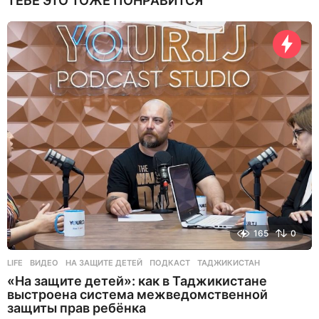
ТЕБЕ ЭТО ТОЖЕ ПОНРАВИТСЯ
165
0
LIFE
ВИДЕО
,
НА ЗАЩИТЕ ДЕТЕЙ
,
ПОДКАСТ
,
ТАДЖИКИСТАН
«На защите детей»: как в Таджикистане
выстроена система межведомственной
защиты прав ребёнка