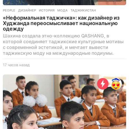
PEOPLE
ДИЗАЙНЕР
,
ИСТОРИЯ
,
МОДА
,
ТАДЖИКИСТАН
«Неформальная таджичка»: как дизайнер из
Худжанда переосмысливает национальную
одежду
Шахина создала этно-коллекцию QASHANG, в
которой соединяет таджикские культурные мотивы
с современной эстетикой, и мечтает вывести
таджикскую моду на международные подиумы.
17 часов назад
1
7
ч
а
с
о
в
н
а
з
а
д