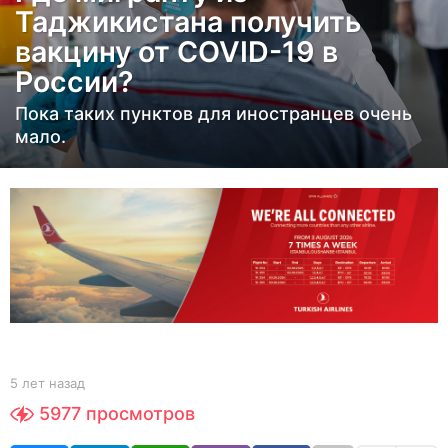
Таджикистана получить
н
вакцину от COVID-19 в
а
России?
з
а
Пока таких пунктов для иностранцев очень
д
мало.
5
л
е
т
н
а
з
а
д
b
5 лет назад
5
y
л
5977
просмотров
Y
е
O
т