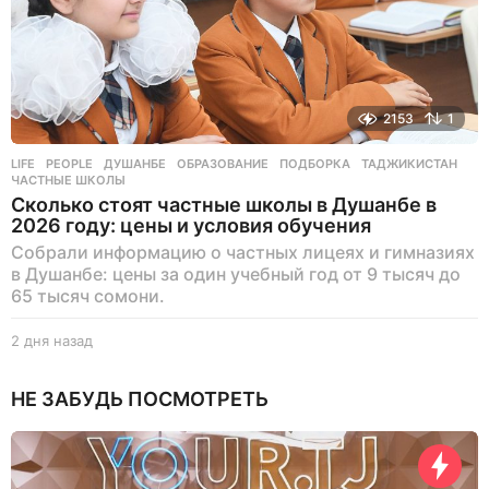
2153
1
LIFE
,
PEOPLE
ДУШАНБЕ
,
ОБРАЗОВАНИЕ
,
ПОДБОРКА
,
ТАДЖИКИСТАН
,
ЧАСТНЫЕ ШКОЛЫ
Сколько стоят частные школы в Душанбе в
2026 году: цены и условия обучения
Собрали информацию о частных лицеях и гимназиях
в Душанбе: цены за один учебный год от 9 тысяч до
65 тысяч сомони.
2 дня назад
2
д
н
НЕ ЗАБУДЬ ПОСМОТРЕТЬ
я
н
а
з
а