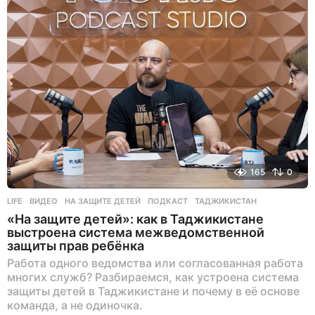
д
165
0
LIFE
ВИДЕО
,
НА ЗАЩИТЕ ДЕТЕЙ
,
ПОДКАСТ
,
ТАДЖИКИСТАН
«На защите детей»: как в Таджикистане
выстроена система межведомственной
защиты прав ребёнка
Работа одного ведомства или согласованная работа
многих служб? Разбираемся, как устроена система
защиты детей в Таджикистане и почему в её основе
команда, а не одиночка.