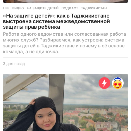
LIFE
ВИДЕО
,
НА ЗАЩИТЕ ДЕТЕЙ
,
ПОДКАСТ
,
ТАДЖИКИСТАН
«На защите детей»: как в Таджикистане
выстроена система межведомственной
защиты прав ребёнка
Работа одного ведомства или согласованная работа
многих служб? Разбираемся, как устроена система
защиты детей в Таджикистане и почему в её основе
команда, а не одиночка.
3 дня назад
3
д
н
я
н
а
з
а
д