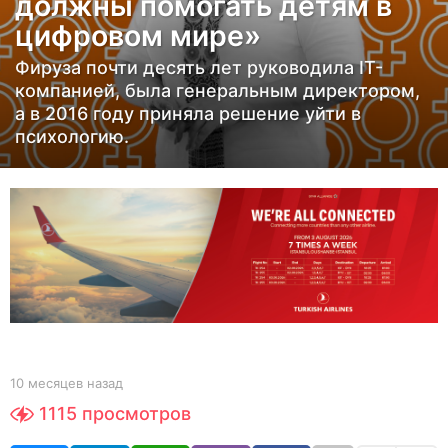
должны помогать детям в
я
цифровом мире»
ц
е
Фируза почти десять лет руководила IT-
в
компанией, была генеральным директором,
н
а в 2016 году приняла решение уйти в
психологию.
а
з
а
д
1
0
м
е
с
я
b
10 месяцев назад
1
y
0
ц
1115
просмотров
Y
м
е
O
е