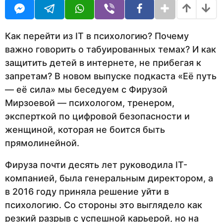
U
с
в
R
я
н
ц
а
е
Как перейти из IT в психологию? Почему
в
з
важно говорить о табуированных темах? И как
н
а
защитить детей в интернете, не прибегая к
а
з
д
запретам? В новом выпуске подкаста «Её путь
а
— её сила» мы беседуем с Фирузой
д
Мирзоевой — психологом, тренером,
эксперткой по цифровой безопасности и
женщиной, которая не боится быть
прямолинейной.
Фируза почти десять лет руководила IT-
компанией, была генеральным директором, а
в 2016 году приняла решение уйти в
психологию. Со стороны это выглядело как
резкий разрыв с успешной карьерой, но на