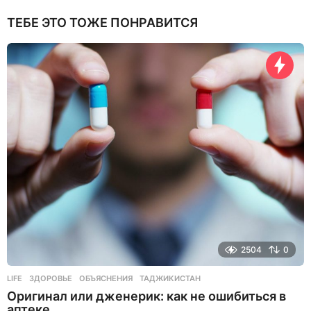
ТЕБЕ ЭТО ТОЖЕ ПОНРАВИТСЯ
2504
0
LIFE
ЗДОРОВЬЕ
,
ОБЪЯСНЕНИЯ
,
ТАДЖИКИСТАН
Оригинал или дженерик: как не ошибиться в
аптеке