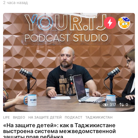
2 часа назад
3
д
н
я
н
а
з
а
д
317
0
LIFE
ВИДЕО
,
НА ЗАЩИТЕ ДЕТЕЙ
,
ПОДКАСТ
,
ТАДЖИКИСТАН
«На защите детей»: как в Таджикистане
выстроена система межведомственной
защиты прав ребёнка